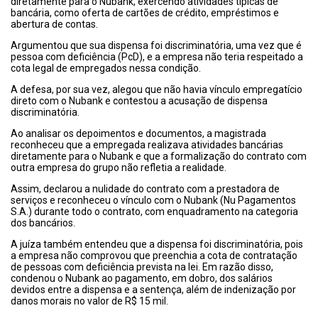
diretamente para o Nubank, exercendo atividades típicas de
bancária, como oferta de cartões de crédito, empréstimos e
abertura de contas.
Argumentou que sua dispensa foi discriminatória, uma vez que é
pessoa com deficiência (PcD), e a empresa não teria respeitado a
cota legal de empregados nessa condição.
A defesa, por sua vez, alegou que não havia vínculo empregatício
direto com o Nubank e contestou a acusação de dispensa
discriminatória.
Ao analisar os depoimentos e documentos, a magistrada
reconheceu que a empregada realizava atividades bancárias
diretamente para o Nubank e que a formalização do contrato com
outra empresa do grupo não refletia a realidade.
Assim, declarou a nulidade do contrato com a prestadora de
serviços e reconheceu o vínculo com o Nubank (Nu Pagamentos
S.A.) durante todo o contrato, com enquadramento na categoria
dos bancários.
A juíza também entendeu que a dispensa foi discriminatória, pois
a empresa não comprovou que preenchia a cota de contratação
de pessoas com deficiência prevista na lei. Em razão disso,
condenou o Nubank ao pagamento, em dobro, dos salários
devidos entre a dispensa e a sentença, além de indenização por
danos morais no valor de R$ 15 mil.