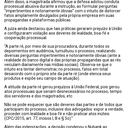
Além disso, a magistrada afirmou que a defesa adotou conduta
processual abusiva durante a instrução, ao formular perguntas
“impertinentes e notoriamente óbvias” com o intuito de distorcer
fatos amplamente divulgados pela própria empresa em suas
propagandas e plataformas públicas.
A juíza ainda destacou que tais práticas geraram prejuízo à União
e configuraram violação aos deveres de lealdade, boa-fé e
cooperação processual.
“A parte ré, por meio de sua procuradora, durante todos os
depoimentos em audiência, tumultuou o processo, realizando
diversas perguntas impertinentes e notoriamente óbvias (ante a
realidade do banco digital e das próprias propagandas que as rés
veiculam diariamente nas mídias sociais). Observa-se que o
intuito era tentar demonstrar, no processo, fatos em total
desacordo com o próprio site da parte ré (onde elenca seus
produtos e expõe seu campo de atuação).
A atitude da parte ré gerou prejuízos à União Federal, pois gerou
atos processuais que seriam desnecessários no processo, tempo
dos servidores e dos magistrados, etc.
Não se pode esquecer que são deveres das partes e de todos que
participam do processo, inclusive dos advogados: expor a verdade,
proceder com lealdade e boa-fé e não praticar atos inúteis
(CPC/2015, art. 77, incisos I, III e § 5o).”
Além das indenizações, a decisão condenou o Nubank ao