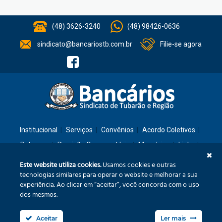
(48) 3626-3240
(48) 98426-0636
sindicato@bancariostb.com.br
Filie-se agora
Institucional
Serviços
Convênios
Acordo Coletivos
Balanços
Previsão Orçamentária
Memórias
Links
Contato
Este website utiliza cookies.
Usamos cookies e outras
tecnologias similares para operar o website e melhorar a sua
experiência. Ao clicar em “aceitar”, você concorda com o uso
Rua: São José, 36 – Ed. Cláudia – Térreo – Tubarão/SC – CEP: 88701-260
dos mesmos.
Confira no mapa
Aceitar
Ler mais