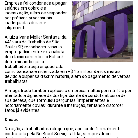
Empresa foi condenada a pagar
salários em dobro e a
indenização, além de responder
por práticas processuais
inadequadas durante
julgamento.
A juíza Ivana Meller Santana, da
44ª vara do Trabalho de São
Paulo/SP, reconheceu vínculo
empregatício entre ex-analista
de relacionamento e o Nubank,
determinando que a
trabalhadora seja enquadrada
como bancária e indenizada em R$ 15 mil por danos morais
devido a dispensa discriminatória, além do pagamento de verbas
trabalhistas.
A magistrada também aplicou à empresa multas por má-fé e por
atentado à dignidade da Justiça, diante da conduta abusiva de
sua defesa, que formulou perguntas “impertinentes e
notoriamente óbvias” durante a instrução, tentando distorcer
fatos já evidentes.
O caso
Na ação, a trabalhadora alegou que, apesar de formalmente
contratada pela Nu Brasil Serviços Ltda., sempre atuou