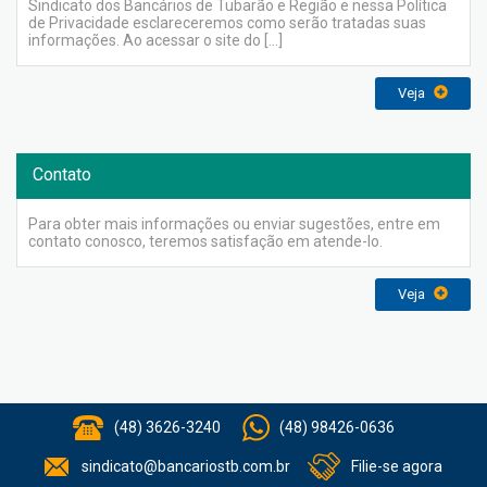
Sindicato dos Bancários de Tubarão e Região e nessa Política
de Privacidade esclareceremos como serão tratadas suas
informações. Ao acessar o site do […]
Veja
Contato
Para obter mais informações ou enviar sugestões, entre em
contato conosco, teremos satisfação em atende-lo.
Veja
(48) 3626-3240
(48) 98426-0636
sindicato@bancariostb.com.br
Filie-se agora