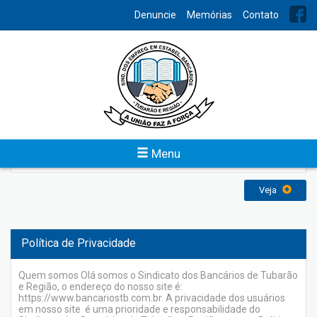
INDEX
Denuncie
Memórias
Contato
Memórias
O Sindicato dos Empregados em Estabelecimentos Bancários
de Tubarão e Região foi fundado em 31 de agosto de 1958 e
reconhecido em 20 de maio de 1959, com a finalidade de
representar os bancários perante os poderes constituídos na
defesa dos direitos e interesses coletivos e individuais da
categoria, inclusive em questões judiciais ou administrativas e
Menu
atuando sempre em busca de uma sociedade melhor.
Veja
Política de Privacidade
Quem somos Olá somos o Sindicato dos Bancários de Tubarão
e Região, o endereço do nosso site é:
https://www.bancariostb.com.br. A privacidade dos usuários
em nosso site é uma prioridade e responsabilidade do