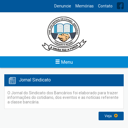
INDEX
Denuncie
Memórias
Contato
Previsão Orçamentária
O Sindicato dos Bancários de Tubarão e Região disponibiliza o
acesso do planejamento das atividades financeiras da
entidade para conhecimento de todos.
Veja
Menu
Jornal Sindicato
O Jornal do Sindicato dos Bancários foi elaborado para trazer
informações do cotidiano, dos eventos e as notícias referente
a classe bancária.
Veja