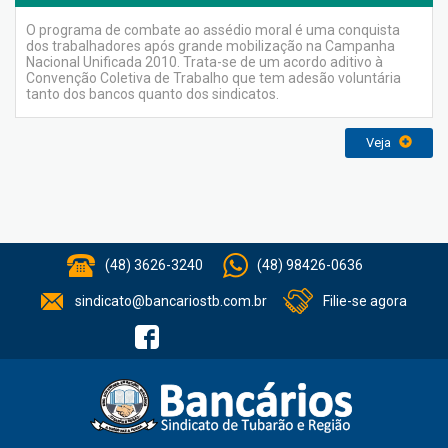
O programa de combate ao assédio moral é uma conquista
dos trabalhadores após grande mobilização na Campanha
Nacional Unificada 2010. Trata-se de um acordo aditivo à
Convenção Coletiva de Trabalho que tem adesão voluntária
tanto dos bancos quanto dos sindicatos.
Veja
(48) 3626-3240
(48) 98426-0636
sindicato@bancariostb.com.br
Filie-se agora