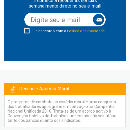
E comece a receber as notícias
semanalmente direto no seu e-mail!
Li e concordo com a
Política de Privacidade
.
Denuncie Assédio Moral
O programa de combate ao assédio moral é uma conquista
dos trabalhadores após grande mobilização na Campanha
Nacional Unificada 2010. Trata-se de um acordo aditivo à
Convenção Coletiva de Trabalho que tem adesão voluntária
tanto dos bancos quanto dos sindicatos.