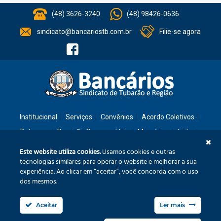
(48) 3626-3240
(48) 98426-0636
sindicato@bancariostb.com.br
Filie-se agora
Institucional
Serviços
Convênios
Acordo Coletivos
Balanços
Previsão Orçamentária
Memórias
Links
Contato
Este website utiliza cookies.
Usamos cookies e outras
tecnologias similares para operar o website e melhorar a sua
experiência. Ao clicar em “aceitar”, você concorda com o uso
Rua: São José, 36 – Ed. Cláudia – Térreo – Tubarão/SC – CEP: 88701-260
dos mesmos.
Confira no mapa
Aceitar
Ler mais
Fone/Fax: (48) 3626-3240
sindicato@bancariostb.com.br