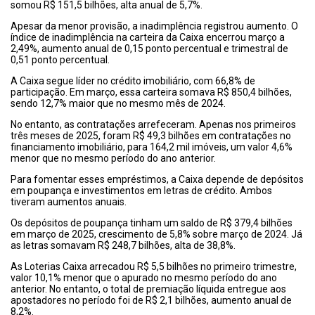
somou R$ 151,5 bilhões, alta anual de 5,7%.
Apesar da menor provisão, a inadimplência registrou aumento. O
índice de inadimplência na carteira da Caixa encerrou março a
2,49%, aumento anual de 0,15 ponto percentual e trimestral de
0,51 ponto percentual.
A Caixa segue líder no crédito imobiliário, com 66,8% de
participação. Em março, essa carteira somava R$ 850,4 bilhões,
sendo 12,7% maior que no mesmo mês de 2024.
No entanto, as contratações arrefeceram. Apenas nos primeiros
três meses de 2025, foram R$ 49,3 bilhões em contratações no
financiamento imobiliário, para 164,2 mil imóveis, um valor 4,6%
menor que no mesmo período do ano anterior.
Para fomentar esses empréstimos, a Caixa depende de depósitos
em poupança e investimentos em letras de crédito. Ambos
tiveram aumentos anuais.
Os depósitos de poupança tinham um saldo de R$ 379,4 bilhões
em março de 2025, crescimento de 5,8% sobre março de 2024. Já
as letras somavam R$ 248,7 bilhões, alta de 38,8%.
As Loterias Caixa arrecadou R$ 5,5 bilhões no primeiro trimestre,
valor 10,1% menor que o apurado no mesmo período do ano
anterior. No entanto, o total de premiação líquida entregue aos
apostadores no período foi de R$ 2,1 bilhões, aumento anual de
8,2%.