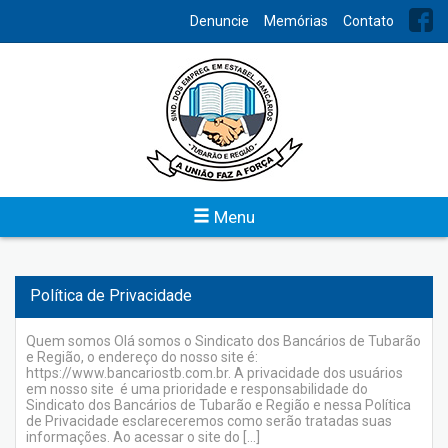
INDEX
Denuncie
Memórias
Contato
Convênios
O Sindicato dos bancários oferece uma série de serviços para
os associados. Os interessados devem procurar a secretaria e
realizar seu cadastro para dispor dos convênios firmados com
diversos estabelecimentos e obter descontos.
Menu
Veja
Política de Privacidade
Quem somos Olá somos o Sindicato dos Bancários de Tubarão
e Região, o endereço do nosso site é:
https://www.bancariostb.com.br. A privacidade dos usuários
em nosso site é uma prioridade e responsabilidade do
Sindicato dos Bancários de Tubarão e Região e nessa Política
de Privacidade esclareceremos como serão tratadas suas
informações. Ao acessar o site do […]