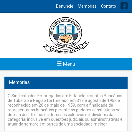
INDEX
Denuncie
Memórias
Contato
Acordo Coletivos
No intuito de facilitar o acesso aos Acordos
Coletivos/Convenções Coletivas o Sindicato dos Bancários de
Tubarão e Região os disponibilizam por meio digital.
Veja
Menu
Memórias
O Sindicato dos Empregados em Estabelecimentos Bancários
de Tubarão e Região foi fundado em 31 de agosto de 1958 e
reconhecido em 20 de maio de 1959, com a finalidade de
representar os bancários perante os poderes constituídos na
defesa dos direitos e interesses coletivos e individuais da
categoria, inclusive em questões judiciais ou administrativas e
atuando sempre em busca de uma sociedade melhor.