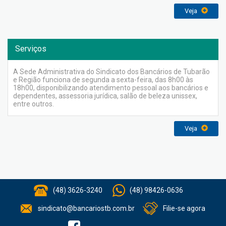
Veja
Serviços
A Sede Administrativa do Sindicato dos Bancários de Tubarão
e Região funciona de segunda a sexta-feira, das 8h00 às
18h00, disponibilizando atendimento pessoal aos bancários e
dependentes, assessoria jurídica, salão de beleza unissex,
entre outros.
Veja
(48) 3626-3240
(48) 98426-0636
sindicato@bancariostb.com.br
Filie-se agora