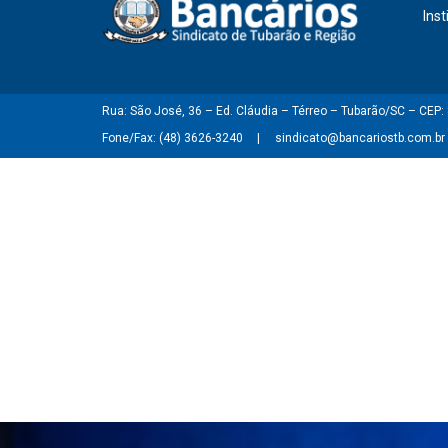
Inst
Rua: São José, 36 – Ed. Cláudia – Térreo – Tubarão/SC – CEP
Fone/Fax: (48) 3626-3240
sindicato@bancariostb.com.br