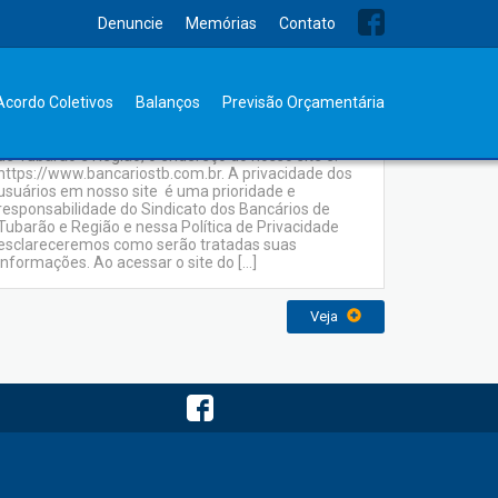
Denuncie
Memórias
Contato
Política de Privacidade
Acordo Coletivos
Balanços
Previsão Orçamentária
Quem somos Olá somos o Sindicato dos Bancários
de Tubarão e Região, o endereço do nosso site é:
https://www.bancariostb.com.br. A privacidade dos
usuários em nosso site é uma prioridade e
responsabilidade do Sindicato dos Bancários de
Tubarão e Região e nessa Política de Privacidade
esclareceremos como serão tratadas suas
informações. Ao acessar o site do […]
Veja