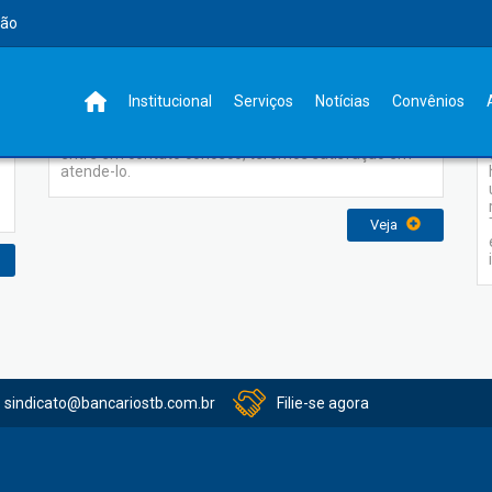
rão
Contato
Institucional
Serviços
Notícias
Convênios
Para obter mais informações ou enviar sugestões,
entre em contato conosco, teremos satisfação em
atende-lo.
Veja
sindicato@bancariostb.com.br
Filie-se agora