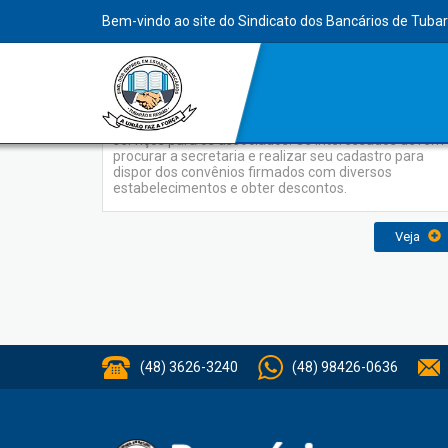
INDEX
Bem-vindo ao site do Sindicato dos Bancários de Tuba
Convênios
O Sindicato dos bancários oferece uma série de
serviços para os associados. Os interessados devem
procurar a secretaria e realizar seu cadastro para
dispor dos convênios firmados com diversos
estabelecimentos e obter descontos.
Veja
(48) 3626-3240
(48) 98426-0636