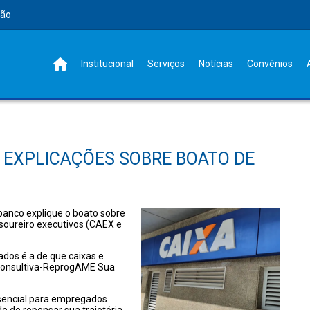
rão
Institucional
Serviços
Notícias
Convênios
 EXPLICAÇÕES SOBRE BOATO DE
banco explique o boato sobre
soureiro executivos (CAEX e
dos é a de que caixas e
consultiva-ReprogAME Sua
esencial para empregados