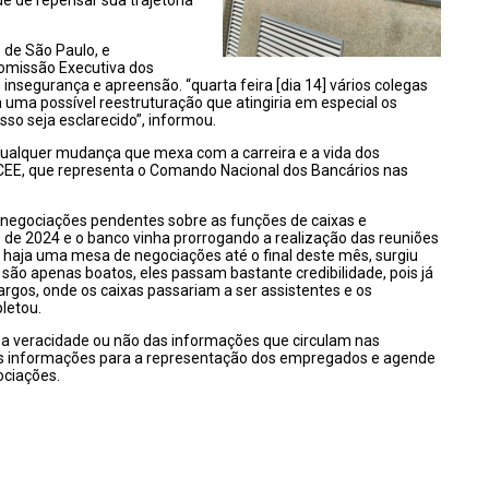
e de repensar sua trajetória
 de São Paulo, e
omissão Executiva dos
nsegurança e apreensão. “quarta feira [dia 14] vários colegas
uma possível reestruturação que atingiria em especial os
isso seja esclarecido”, informou.
ualquer mudança que mexa com a carreira e a vida dos
EE, que representa o Comando Nacional dos Bancários nas
negociações pendentes sobre as funções de caixas e
de 2024 e o banco vinha prorrogando a realização das reuniões
haja uma mesa de negociações até o final deste mês, surgiu
 são apenas boatos, eles passam bastante credibilidade, pois já
rgos, onde os caixas passariam a ser assistentes e os
letou.
 a veracidade ou não das informações que circulam nas
as informações para a representação dos empregados e agende
ociações.