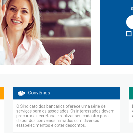
s
Convênios
O Sindicato dos bancários oferece uma série de
serviços para os associados. Os interessados devem
procurar a secretaria e realizar seu cadastro para
dispor dos convênios firmados com diversos
estabelecimentos e obter descontos.