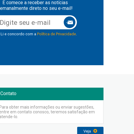
E comece a receber as notícias
emanalmente direto no seu e-mail!
Li e concordo com a
Política de Privacidade
.
Contato
Para obter mais informações ou enviar sugestões,
entre em contato conosco, teremos satisfação em
atende-lo.
Veja