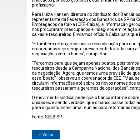
(indicados por seus gestores), que sintam a necessidad
profissional.
Para Luiza Hansen, diretora do Sindicato dos Bancários
representante da Federação dos Bancários de SP na C
Empregados da Caixa (CEE-Caixa), a informação gerou i
nos procuraram preocupados e inseguros em relação a 
caixas e tesoureiros. Enviamos ofício à Caixa para que 
“E também reforçamos nossa reivindicação para que q
empregados seja sempre previamente tratada com a C
negociações com o banco”, completou.
“Torcemos para que sejam apenas boatos, pois temos 
tesoureiros desde a Campanha Nacional dos Bancários 
de negociação. Agora, que temos uma previsão de que 
esse ‘boato’”, observou o coordenador da CEE. “Mas, se
circulam informações até sobre os novos nomes dos ca
tesoureiros passariam a gerentes de operações”, comp
O movimento sindical pede que o banco informe sobre
unidades; e sendo verdade, que o banco passe todas 
para o quanto antes uma reunião para retomar as neg
Fonte: SEEB SP
Voltar