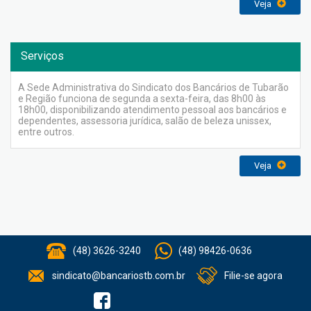
Veja
Serviços
A Sede Administrativa do Sindicato dos Bancários de Tubarão
e Região funciona de segunda a sexta-feira, das 8h00 às
18h00, disponibilizando atendimento pessoal aos bancários e
dependentes, assessoria jurídica, salão de beleza unissex,
entre outros.
Veja
(48) 3626-3240
(48) 98426-0636
sindicato@bancariostb.com.br
Filie-se agora