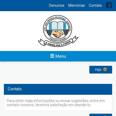
INDEX
Denuncie
Memórias
Contato
Política de Privacidade
Quem somos Olá somos o Sindicato dos Bancários de Tubarão
e Região, o endereço do nosso site é:
https://www.bancariostb.com.br. A privacidade dos usuários
em nosso site é uma prioridade e responsabilidade do
Sindicato dos Bancários de Tubarão e Região e nessa Política
de Privacidade esclareceremos como serão tratadas suas
Menu
informações. Ao acessar o site do […]
Veja
Contato
Para obter mais informações ou enviar sugestões, entre em
contato conosco, teremos satisfação em atende-lo.