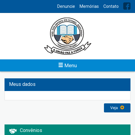
INDEX
Denuncie
Memórias
Contato
Balanços
Para conhecimento de todos, o Sindicato dos Bancários de
Tubarão e Região disponibiliza o acesso do levantamento
contábil trimestral e anual da entidade.
Veja
Menu
Meus dados
Veja
Convênios