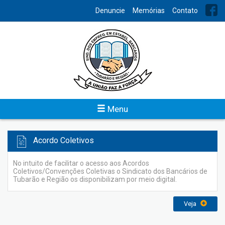
INDEX
Denuncie
Memórias
Contato
Balanços
Para conhecimento de todos, o Sindicato dos Bancários de
Tubarão e Região disponibiliza o acesso do levantamento
contábil trimestral e anual da entidade.
Veja
Menu
Acordo Coletivos
No intuito de facilitar o acesso aos Acordos
Coletivos/Convenções Coletivas o Sindicato dos Bancários de
Tubarão e Região os disponibilizam por meio digital.
Veja