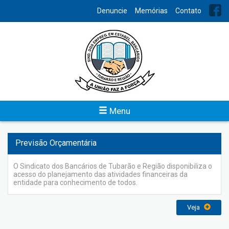
INDEX
Denuncie
Memórias
Contato
Balanços
Para conhecimento de todos, o Sindicato dos Bancários de
Tubarão e Região disponibiliza o acesso do levantamento
contábil trimestral e anual da entidade.
Veja
Menu
Previsão Orçamentária
O Sindicato dos Bancários de Tubarão e Região disponibiliza o
acesso do planejamento das atividades financeiras da
entidade para conhecimento de todos.
Veja