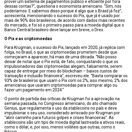
prover um sistema de pagamentos público e eficiente por fora
dessas contas?”, questiona o economista americano. “Sim, nós
poderíamos. E sabemos disso porque é algo que o Brasil já fez”,
acrescenta, mencionando o sucesso do Pix, que já é usado por
mais de 90% dos brasileiros, de acordo com dados mais recentes
do mercado, e foi só o primeiro passo para a moeda digital que o
Banco Central brasileiro deve lançar em breve, o Drex.
O Pix e as criptomoedas
Para Krugman, o sucesso do Pix, lançado em 2020, já replica com
folga, no Brasil, o que as criptomoedas prometem desde que
começaram a aparecer, há mais de uma década. “Não posso
deixar de notar que o Pix está, de fato, conquistando o que os
impulsionadores das criptomoedas alegam, falsamente, serem
capaz de entregar por meio do blockchain – baixos custos de
transação e inclusão financeira”, escreveu ele. “Basta comparar os
93% de brasileiros que usam o Pix com os 2%, isso mesmo, 2% dos
americanos que usaram criptomoedas para comprar algo ou
fazer um pagamento em 2024.”
O ponto de partida das críticas de Krugman foi a aprovação na
semana passada, no Congresso americano, do ato chamado
Genius, que regulamenta o uso da stablecoins no país e deve
impulsionar o seu uso, considerado arriscado por Krugman por
“abrir caminho para futuros golpes e crises financeiras”. As
stablecoins são um tipo de moeda digital lastreada a ativos reais,
como o dólar, e, por isso, menos voláteis que outras, como o
Bitcoin.