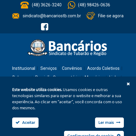
(48) 3626-3240
(48) 98426-0636
sindicato@bancariostb.com.br
Filie-se agora
Institucional
Serviços
Convênios
Acordo Coletivos
Balanços
Previsão Orçamentária
Memórias
Links
Contato
Este website utiliza cookies.
Usamos cookies e outras
tecnologias similares para operar o website e melhorar a sua
experiência. Ao clicar em “aceitar”, você concorda com o uso
Rua: São José, 36 – Ed. Cláudia – Térreo – Tubarão/SC – CEP: 88701-260
dos mesmos.
Confira no mapa
Aceitar
Ler mais
Fone/Fax: (48) 3626-3240
sindicato@bancariostb.com.br
Configurações de cookie