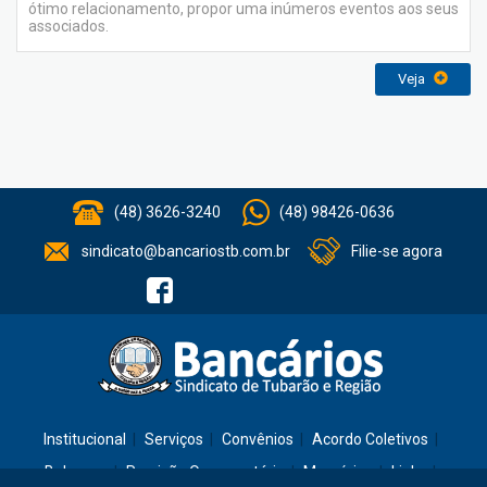
ótimo relacionamento, propor uma inúmeros eventos aos seus
associados.
Veja
(48) 3626-3240
(48) 98426-0636
sindicato@bancariostb.com.br
Filie-se agora
Institucional
Serviços
Convênios
Acordo Coletivos
Balanços
Previsão Orçamentária
Memórias
Links