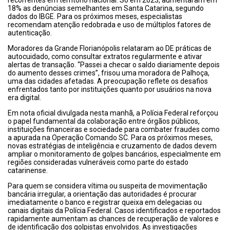
recorrentes em território nacional. Só em 2023, aumentaram em
18% as denúncias semelhantes em Santa Catarina, segundo
dados do IBGE. Para os próximos meses, especialistas
recomendam atenção redobrada e uso de múltiplos fatores de
autenticação.
Moradores da Grande Florianópolis relataram ao DE práticas de
autocuidado, como consultar extratos regularmente e ativar
alertas de transação. “Passei a checar o saldo diariamente depois
do aumento desses crimes”, frisou uma moradora de Palhoça,
uma das cidades afetadas. A preocupação reflete os desafios
enfrentados tanto por instituições quanto por usuários na nova
era digital.
Em nota oficial divulgada nesta manhã, a Polícia Federal reforçou
o papel fundamental da colaboração entre órgãos públicos,
instituições financeiras e sociedade para combater fraudes como
a apurada na Operação Comando SC. Para os próximos meses,
novas estratégias de inteligência e cruzamento de dados devem
ampliar o monitoramento de golpes bancários, especialmente em
regiões consideradas vulneráveis como parte do estado
catarinense.
Para quem se considera vítima ou suspeita de movimentação
bancária irregular, a orientação das autoridades é procurar
imediatamente o banco e registrar queixa em delegacias ou
canais digitais da Polícia Federal. Casos identificados e reportados
rapidamente aumentam as chances de recuperação de valores e
de identificação dos golpistas envolvidos. As investigações