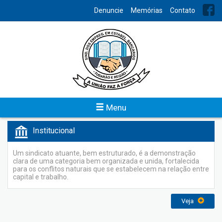
INDEX
Denuncie
Memórias
Contato
Links Importantes
Para facilitar o acesso aos sites de interesse dos bancários, o
Sindicato recomenda os seguintes links:
Veja
Menu
Institucional
Um sindicato atuante, bem estruturado, é a demonstração
clara de uma categoria bem organizada e unida, fortalecida
para os conflitos naturais que se estabelecem na relação entre
capital e trabalho.
Veja