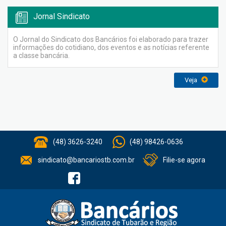
Jornal Sindicato
O Jornal do Sindicato dos Bancários foi elaborado para trazer
informações do cotidiano, dos eventos e as notícias referente
a classe bancária.
Veja
(48) 3626-3240
(48) 98426-0636
sindicato@bancariostb.com.br
Filie-se agora