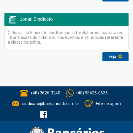
Jornal Sindicato
O Jornal do Sindicato dos Bancários foi elaborado para trazer
informações do cotidiano, dos eventos e as notícias referente
a classe bancária.
Veja
(48) 3626-3240
(48) 98426-0636
sindicato@bancariostb.com.br
Filie-se agora