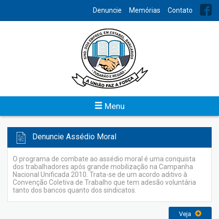
INDEX
Denuncie
Memórias
Contato
Previsão Orçamentária
O Sindicato dos Bancários de Tubarão e Região disponibiliza o
acesso do planejamento das atividades financeiras da
entidade para conhecimento de todos.
Veja
Menu
Denuncie Assédio Moral
O programa de combate ao assédio moral é uma conquista
dos trabalhadores após grande mobilização na Campanha
Nacional Unificada 2010. Trata-se de um acordo aditivo à
Convenção Coletiva de Trabalho que tem adesão voluntária
tanto dos bancos quanto dos sindicatos.
Veja