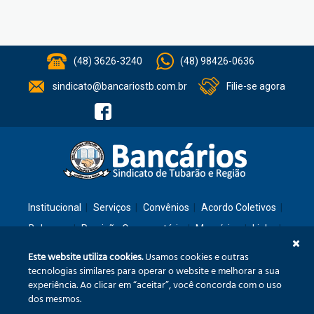
(48) 3626-3240
(48) 98426-0636
sindicato@bancariostb.com.br
Filie-se agora
Institucional
Serviços
Convênios
Acordo Coletivos
Balanços
Previsão Orçamentária
Memórias
Links
Contato
Este website utiliza cookies.
Usamos cookies e outras
tecnologias similares para operar o website e melhorar a sua
experiência. Ao clicar em “aceitar”, você concorda com o uso
Rua: São José, 36 – Ed. Cláudia – Térreo – Tubarão/SC – CEP: 88701-260
dos mesmos.
Confira no mapa