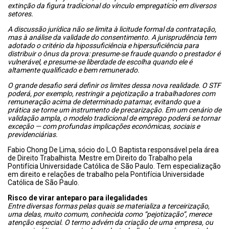
extinção da figura tradicional do vínculo empregatício em diversos
setores.
A discussão jurídica não se limita à licitude formal da contratação,
mas à análise da validade do consentimento. A jurisprudência tem
adotado o critério da hipossuficiência e hipersuficiência para
distribuir o ônus da prova: presume-se fraude quando o prestador é
vulnerável, e presume-se liberdade de escolha quando ele é
altamente qualificado e bem remunerado.
O grande desafio será definir os limites dessa nova realidade. O STF
poderá, por exemplo, restringir a pejotização a trabalhadores com
remuneração acima de determinado patamar, evitando que a
prática se torne um instrumento de precarização. Em um cenário de
validação ampla, o modelo tradicional de emprego poderá se tornar
exceção — com profundas implicações econômicas, sociais e
previdenciárias.
Fabio Chong De Lima, sócio do L.O. Baptista responsável pela área
de Direito Trabalhista. Mestre em Direito do Trabalho pela
Pontifícia Universidade Católica de São Paulo. Tem especialização
em direito e relações de trabalho pela Pontifícia Universidade
Católica de São Paulo.
Risco de virar anteparo para ilegalidades
Entre diversas formas pelas quais se materializa a terceirização,
uma delas, muito comum, conhecida como “pejotização”, merece
atenção especial. O termo advém da criação de uma empresa, ou