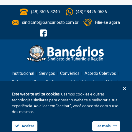
(48) 3626-3240
(48) 98426-0636
sindicato@bancariostb.com.br
Filie-se agora
Institucional
Serviços
Convênios
Acordo Coletivos
Balanços
Previsão Orçamentária
Memórias
Links
Contato
Este website utiliza cookies.
Usamos cookies e outras
tecnologias similares para operar o website e melhorar a sua
experiência. Ao clicar em “aceitar”, você concorda com o uso
Rua: São José, 36 – Ed. Cláudia – Térreo – Tubarão/SC – CEP: 88701-260
dos mesmos.
Confira no mapa
Aceitar
Ler mais
Fone/Fax: (48) 3626-3240
sindicato@bancariostb.com.br