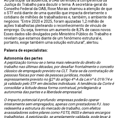
Ao participar da audiência, a OAB defendeu a competência da
Justiça do Trabalho para discutir o tema. A secretária-geral do
Conselho Federal da OAB, Rose Morais chamou a atenção de que
o STF está diante de uma questão que impacta diretamente o
cotidiano de milhões de trabalhadores e, também, o ambiente de
negócios. “Entre 2020 e 2025, foram ajuizadas 1,2 milhão de
ações trabalhistas pleiteando o reconhecimento de vínculo de
emprego. Ou seja, tivemos um aumento de 8,3% de casos novos.
Esses dados são divulgados pelo Ministério Público do Trabalho e
revelam que estamos diante de um fenômeno estrutural e,
portanto, exige também uma solução estrutural”, alertou.
Palavra de especialistas:
Autonomia das partes
A pejotização tornou-se o tema mais relevante do direito do
trabalho nas últimas décadas, por desafiar frontalmente o conceito
clássico de empregado previsto na CLT. Trata-se da contratação de
pessoas físicas por meio de pessoas jurídicas, modelo
expressamente previsto no §2º do artigo 4º-A da Lei nº 6.019/74 e
já validado pelo STF em decisões individuais. A tendência da Corte é
consolidar a licitude dessa forma contratual, privilegiando a
autonomia das partes e a liberdade empresarial.
O impacto potencial é profundo: empresas poderão operar
inteiramente sem empregados, apenas com prestadores PJ. Isso
redesenha a estrutura do mercado de trabalho, com efeitos
avassaladores sobre pilares como FGTS, INSS e demais encargos
trabalhistas. A pejotização, se amplamente validada, pode levar à