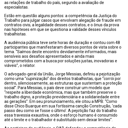
as relações de trabalho do país, segundo a avaliação de
especialistas.
Estão em questão alguns pontos: a competência da Justiça do
Trabalho para julgar casos que envolvam alegação de fraude em
contratos civis; a legalidade desses contratos; e o ônus da prova
nas hipóteses em que se questiona a validade desses vínculos
trabalhistas.
A audiência pública teve sete horas de duração e contou com 48
participantes que manifestaram diversos pontos de vista sobre o
tema. “Saímos deste encontro devidamente informados, mais
sensíveis aos desafios apresentados e ainda mais
comprometidos com a busca por soluções justas, inovadoras e
viáveis”, o relator.
O advogado-geral da União, Jorge Messias, definiu a pejotização
como uma “cupinização” dos direitos trabalhistas, que “corrói por
dentro, silenciosamente, as estruturas que sustentam a proteção
social”. Para Messias, o país deve construir um modelo que
“respeite a liberdade econômica, mas que também preserve o
trabalho digno, a proteção previdenciária e a solidariedade entre
as gerações”. Em seu pronunciamento, ele citou a MPB: “Como
disse Chico Buarque em sua fortíssima canção Construção, ‘cada
passo deu como se fosse o último’. A pejotição faz do trabalho
essa travessia exaustiva, onde o esforço humano é consumido
até o limite e o trabalhador é substituído sem deixar limites”.