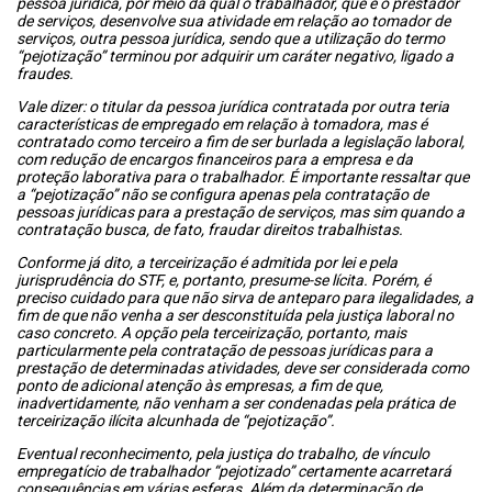
pessoa jurídica, por meio da qual o trabalhador, que é o prestador
de serviços, desenvolve sua atividade em relação ao tomador de
serviços, outra pessoa jurídica, sendo que a utilização do termo
“pejotização” terminou por adquirir um caráter negativo, ligado a
fraudes.
Vale dizer: o titular da pessoa jurídica contratada por outra teria
características de empregado em relação à tomadora, mas é
contratado como terceiro a fim de ser burlada a legislação laboral,
com redução de encargos financeiros para a empresa e da
proteção laborativa para o trabalhador. É importante ressaltar que
a “pejotização” não se configura apenas pela contratação de
pessoas jurídicas para a prestação de serviços, mas sim quando a
contratação busca, de fato, fraudar direitos trabalhistas.
Conforme já dito, a terceirização é admitida por lei e pela
jurisprudência do STF, e, portanto, presume-se lícita. Porém, é
preciso cuidado para que não sirva de anteparo para ilegalidades, a
fim de que não venha a ser desconstituída pela justiça laboral no
caso concreto. A opção pela terceirização, portanto, mais
particularmente pela contratação de pessoas jurídicas para a
prestação de determinadas atividades, deve ser considerada como
ponto de adicional atenção às empresas, a fim de que,
inadvertidamente, não venham a ser condenadas pela prática de
terceirização ilícita alcunhada de “pejotização”.
Eventual reconhecimento, pela justiça do trabalho, de vínculo
empregatício de trabalhador “pejotizado” certamente acarretará
consequências em várias esferas. Além da determinação de