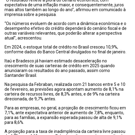
“O resultado reflete a piora do cenário econômico, com
expectativa de uma inflação maior, e consequentemente, juros
mais altos também ao longo do ano”, afirmou em comunicado à
imprensa sobre a pesquisa.
“Os números evoluem de acordo com a dinâmica econômica e o
desempenho efetivo do crédito dependerá do cenário fiscal e de
outras variáveis relevantes, que poderão alterar a perspectiva
atual”, acrescentou.
Em 2024, o estoque total de crédito no Brasil cresceu 10,9%,
conforme dados do Banco Central divulgados no final de janeiro.
Itaú e Bradesco já haviam estimado desaceleração no
crescimento de suas carteiras de crédito em 2025 quando
anunciaram os resultados do ano passado, assim como
Santander Brasil.
Na pesquisa da Febraban, realizada com 21 bancos entre 5 e 10
de fevereiro, as previsões agora apontam aumento de 8,1% na
carteira de recursos livres, de 8,3% antes, e de 9% na carteira
direcionada, de 9,7% antes.
Para as empresas, no geral, a projeção de crescimento ficou em
7,1%, ante expectativa anterior de aumento de 7,8%, enquanto,
para as famílias, a expansão esperada passou de alta de 9,1%
para 8,6%.
A projeção para a taxa de inadimplência da carteira livre passou