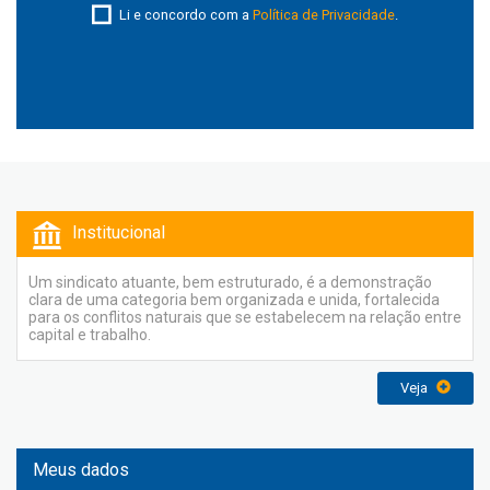
Li e concordo com a
Política de Privacidade
.
Institucional
Um sindicato atuante, bem estruturado, é a demonstração
clara de uma categoria bem organizada e unida, fortalecida
para os conflitos naturais que se estabelecem na relação entre
capital e trabalho.
Veja
Meus dados