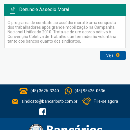
Denuncie Assédio Moral
O programa de combate ao assédio moral é uma conquista
dos trabalhadores após grande mobilização na Campanha
Nacional Unificada 2010. Trata-se de um acordo aditivo à
Convenção Coletiva de Trabalho que tem adesão voluntária
tanto dos bancos quanto dos sindicatos.
Veja
(48) 3626-3240
(48) 98426-0636
sindicato@bancariostb.com.br
Filie-se agora