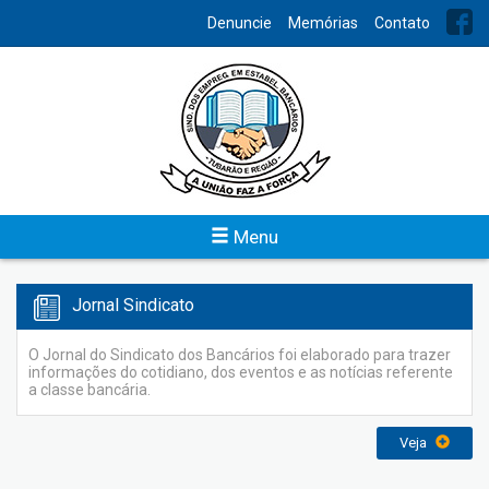
INDEX
Denuncie
Memórias
Contato
Previsão Orçamentária
O Sindicato dos Bancários de Tubarão e Região disponibiliza o
acesso do planejamento das atividades financeiras da
entidade para conhecimento de todos.
Veja
Menu
Jornal Sindicato
O Jornal do Sindicato dos Bancários foi elaborado para trazer
informações do cotidiano, dos eventos e as notícias referente
a classe bancária.
Veja