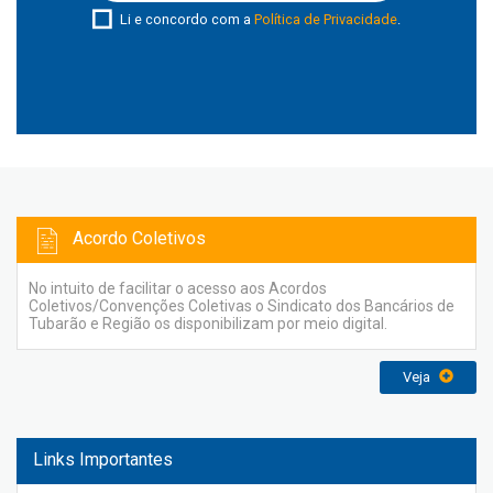
Li e concordo com a
Política de Privacidade
.
Acordo Coletivos
No intuito de facilitar o acesso aos Acordos
Coletivos/Convenções Coletivas o Sindicato dos Bancários de
Tubarão e Região os disponibilizam por meio digital.
Veja
Links Importantes