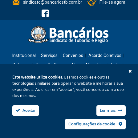
sindicato@bancariostb.com.br
Filie-se agora
Institucional
Serviços
Convênios
Acordo Coletivos
Balanços
Previsão Orçamentária
Memórias
Links
Contato
Este website utiliza cookies.
Usamos cookies e outras
tecnologias similares para operar o website e melhorar a sua
experiência. Ao clicar em “aceitar”, você concorda com o uso
Rua: São José, 36 – Ed. Cláudia – Térreo – Tubarão/SC – CEP: 88701-260
dos mesmos.
Confira no mapa
Aceitar
Ler mais
Fone/Fax: (48) 3626-3240
sindicato@bancariostb.com.br
Configurações de cookie
Política de Privacidade