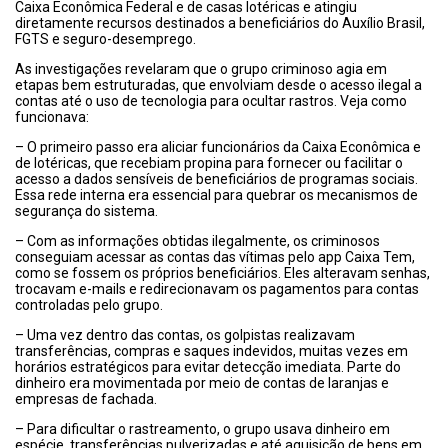
Caixa Econômica Federal e de casas lotéricas e atingiu
diretamente recursos destinados a beneficiários do Auxílio Brasil,
FGTS e seguro-desemprego.
As investigações revelaram que o grupo criminoso agia em
etapas bem estruturadas, que envolviam desde o acesso ilegal a
contas até o uso de tecnologia para ocultar rastros. Veja como
funcionava:
– O primeiro passo era aliciar funcionários da Caixa Econômica e
de lotéricas, que recebiam propina para fornecer ou facilitar o
acesso a dados sensíveis de beneficiários de programas sociais.
Essa rede interna era essencial para quebrar os mecanismos de
segurança do sistema.
– Com as informações obtidas ilegalmente, os criminosos
conseguiam acessar as contas das vítimas pelo app Caixa Tem,
como se fossem os próprios beneficiários. Eles alteravam senhas,
trocavam e-mails e redirecionavam os pagamentos para contas
controladas pelo grupo.
– Uma vez dentro das contas, os golpistas realizavam
transferências, compras e saques indevidos, muitas vezes em
horários estratégicos para evitar detecção imediata. Parte do
dinheiro era movimentada por meio de contas de laranjas e
empresas de fachada.
– Para dificultar o rastreamento, o grupo usava dinheiro em
espécie, transferências pulverizadas e até aquisição de bens em