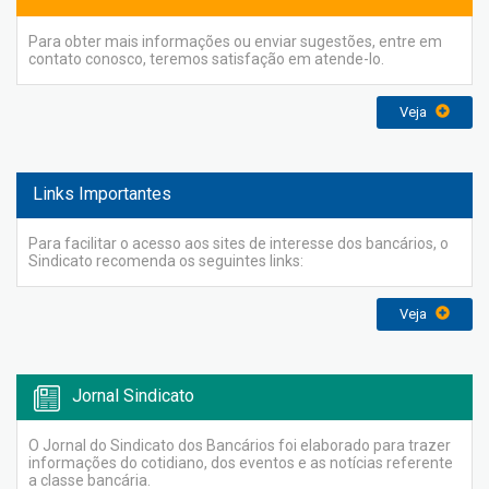
Para obter mais informações ou enviar sugestões, entre em
contato conosco, teremos satisfação em atende-lo.
Veja
Links Importantes
Para facilitar o acesso aos sites de interesse dos bancários, o
Sindicato recomenda os seguintes links:
Veja
Jornal Sindicato
O Jornal do Sindicato dos Bancários foi elaborado para trazer
informações do cotidiano, dos eventos e as notícias referente
a classe bancária.