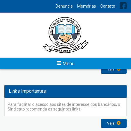
INDEX
Denuncie
Memórias
Contato
Serviços
A Sede Administrativa do Sindicato dos Bancários de Tubarão
e Região funciona de segunda a sexta-feira, das 8h00 às
18h00, disponibilizando atendimento pessoal aos bancários e
dependentes, assessoria jurídica, salão de beleza unissex,
entre outros.
Menu
Veja
Links Importantes
Para facilitar o acesso aos sites de interesse dos bancários, o
Sindicato recomenda os seguintes links:
Veja