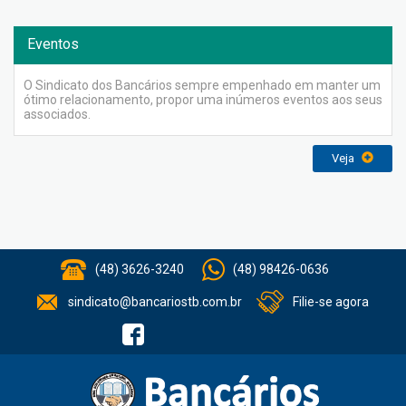
Eventos
O Sindicato dos Bancários sempre empenhado em manter um
ótimo relacionamento, propor uma inúmeros eventos aos seus
associados.
Veja
(48) 3626-3240
(48) 98426-0636
sindicato@bancariostb.com.br
Filie-se agora