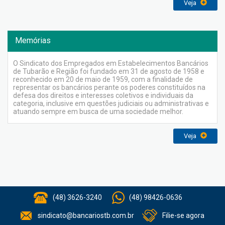
Veja
Memórias
O Sindicato dos Empregados em Estabelecimentos Bancários
de Tubarão e Região foi fundado em 31 de agosto de 1958 e
reconhecido em 20 de maio de 1959, com a finalidade de
representar os bancários perante os poderes constituídos na
defesa dos direitos e interesses coletivos e individuais da
categoria, inclusive em questões judiciais ou administrativas e
atuando sempre em busca de uma sociedade melhor.
Veja
(48) 3626-3240
(48) 98426-0636
sindicato@bancariostb.com.br
Filie-se agora