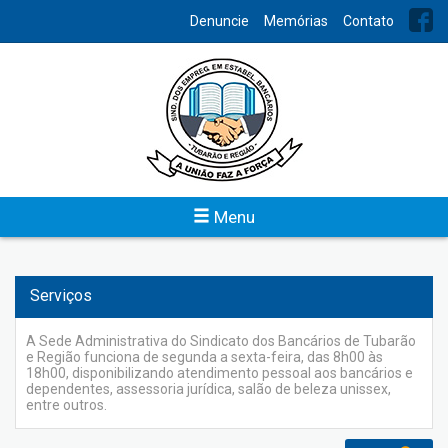
INDEX
Denuncie
Memórias
Contato
Convênios
O Sindicato dos bancários oferece uma série de serviços para
os associados. Os interessados devem procurar a secretaria e
realizar seu cadastro para dispor dos convênios firmados com
diversos estabelecimentos e obter descontos.
Menu
Veja
Serviços
A Sede Administrativa do Sindicato dos Bancários de Tubarão
e Região funciona de segunda a sexta-feira, das 8h00 às
18h00, disponibilizando atendimento pessoal aos bancários e
dependentes, assessoria jurídica, salão de beleza unissex,
entre outros.