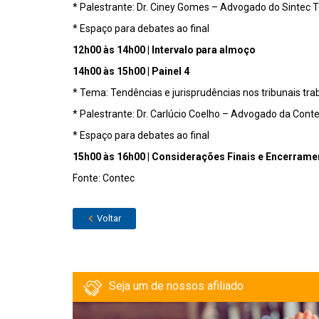
* Palestrante: Dr.
Ciney
Gomes
– Advogado do
Sintec
T
* Espa
ço para debates ao final
12h00 às 14h00 | Intervalo para almoço
14h00 às 15h00 | Painel 4
* Tema: Tendências e jurisprudências nos tribunais tra
* Palestrante: Dr.
Carlúcio
Coelho
– Advogado da Cont
* Espa
ço para debates ao final
15h00 às 16h00 | Considerações Finais e Encerrame
Fonte: Contec
Voltar
Seja um de nossos afiliado