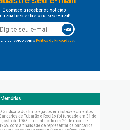
adastre seu e-mail
E comece a receber as notícias
emanalmente direto no seu e-mail!
Li e concordo com a
Política de Privacidade
.
Memórias
O Sindicato dos Empregados em Estabelecimentos
Bancários de Tubarão e Região foi fundado em 31 de
agosto de 1958 e reconhecido em 20 de maio de
1959, com a finalidade de representar os bancários