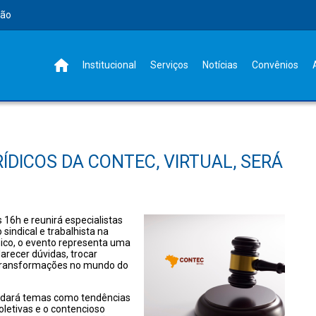
rão
Institucional
Serviços
Notícias
Convênios
ÍDICOS DA CONTEC, VIRTUAL, SERÁ
s 16h e reunirá especialistas
 sindical e trabalhista na
ico, o evento representa uma
arecer dúvidas, trocar
as transformações no mundo do
rdará temas como tendências
coletivas e o contencioso