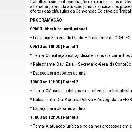
trabalhista sindical, conciliação extrajudicial e os no
a
Fenaban
, além da atuação jurídica sindical nos pro
efeitos das cláusulas da Convenção Coletiva de Trabalh
PROGRAMAÇÃO
09h00 | Abertura Institucional
* Lourenço Ferreira do Prado
– Presidente da CONTEC
09h10
às 10h00 | Painel 1
* Tema: Conciliação extrajudicial e os novos caminho
* Palestrante: Davi
Zaia
– Secret
ário-Geral da Conte3c
* Espaço para debates ao final
10h00 às 11h00 | Painel 2
* Tema: Cláusulas coletivas e o contencioso trabalhista 
* Palestrante: Dra. Adriana
Doliwa
– Advogada da FEEB
* Espaço para debates ao final
11h00 às 12h00 | Painel 3
* Tema: A atuação jurídica sindical nos processos em 