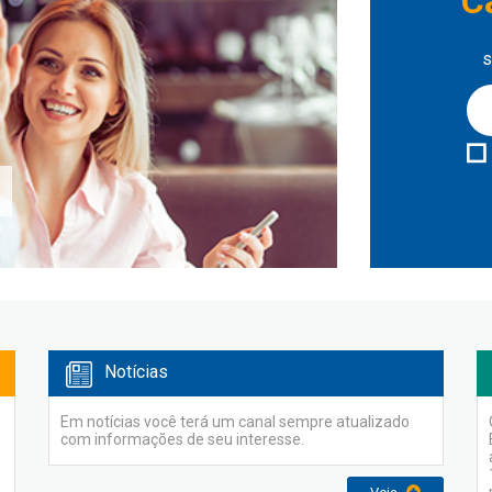
C
s
Notícias
Em notícias você terá um canal sempre atualizado
com informações de seu interesse.