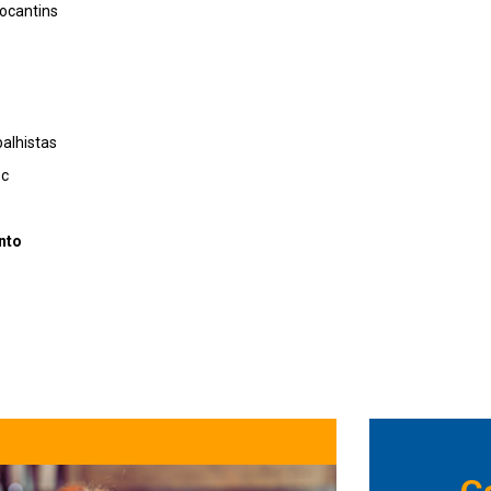
ocantins
balhistas
ec
nto