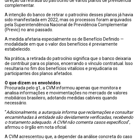
direção da retirada do patrocínio de vários planos de previdência
complementar.
A intenção do banco de retirar o patrocínio desses planos já havia
sido manifestada em 2022, mas os processos foram arquivados
pela Superintendência Nacional de Previdência Complementar
(Previc) no ano passado.
A medida afetaria especialmente os de Benefício Definido —
modalidade em que o valor dos benefícios é previamente
estabelecido.
Na prática, a retirada do patrocínio significa que o banco deixaria
de contribuir para os planos, encerrando o vínculo contratual. Isso
resultaria no fim dos benefícios vitalícios e prejudicaria os
participantes dos planos afetados.
O que dizem os envolvidos
Procurada pelo g1, a CVM informou apenas que monitora e
analisa informações e movimentações no mercado de valores
mobiliários brasileiro, adotando medidas cabíveis quando
necessário.
“
Adicionalmente, a autarquia informa que reclamações e consultar
encaminhadas à entidade são devidamente verificadas, recebendo
o tratamento adequado. A CVM não comenta casos específicos
”,
afirmou o órgão em nota oficial.
A CVM acrescentou que, a depender da análise concreta do caso