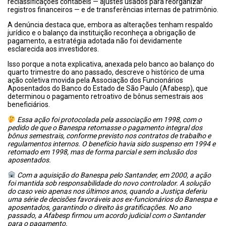
reclassificações contábeis — ajustes usados para reorganizar
registros financeiros — e de transferências internas de patrimônio.
A denúncia destaca que, embora as alterações tenham respaldo
jurídico e o balanço da instituição reconheça a obrigação de
pagamento, a estratégia adotada não foi devidamente
esclarecida aos investidores.
Isso porque a nota explicativa, anexada pelo banco ao balanço do
quarto trimestre do ano passado, descreve o histórico de uma
ação coletiva movida pela Associação dos Funcionários
Aposentados do Banco do Estado de São Paulo (Afabesp), que
determinou o pagamento retroativo de bônus semestrais aos
beneficiários.
Essa ação foi protocolada pela associação em 1998, com o
pedido de que o Banespa retomasse o pagamento integral dos
bônus semestrais, conforme previsto nos contratos de trabalho e
regulamentos internos. O benefício havia sido suspenso em 1994 e
retomado em 1998, mas de forma parcial e sem inclusão dos
aposentados.
Com a aquisição do Banespa pelo Santander, em 2000, a ação
foi mantida sob responsabilidade do novo controlador. A solução
do caso veio apenas nos últimos anos, quando a Justiça deferiu
uma série de decisões favoráveis aos ex-funcionários do Banespa e
aposentados, garantindo o direito às gratificações. No ano
passado, a Afabesp firmou um acordo judicial com o Santander
para o pagamento.