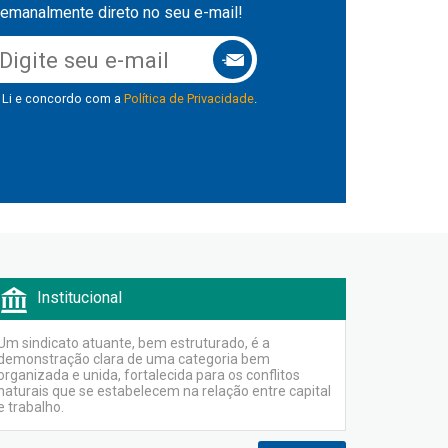
emanalmente direto no seu e-mail!
Li e concordo com a
Política de Privacidade
.
Institucional
Um sindicato atuante, bem estruturado, é a
demonstração clara de uma categoria bem
organizada e unida, fortalecida para os conflitos
naturais que se estabelecem na relação entre capital
e trabalho.