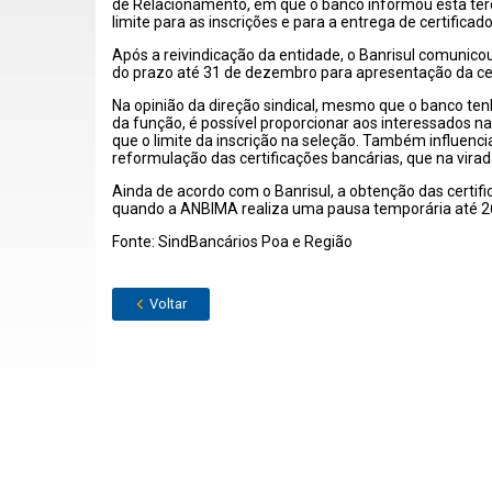
de Relacionamento, em que o banco informou esta ter
limite para as inscrições e para a entrega de certificad
Após a reivindicação da entidade, o Banrisul comunicou
do prazo até 31 de dezembro para apresentação da cer
Na opinião da direção sindical, mesmo que o banco ten
da função, é possível proporcionar aos interessados n
que o limite da inscrição na seleção. Também influenc
reformulação das certificações bancárias, que na vir
Ainda de acordo com o Banrisul, a obtenção das certifi
quando a ANBIMA realiza uma pausa temporária até 26
Fonte: SindBancários Poa e Região
Voltar