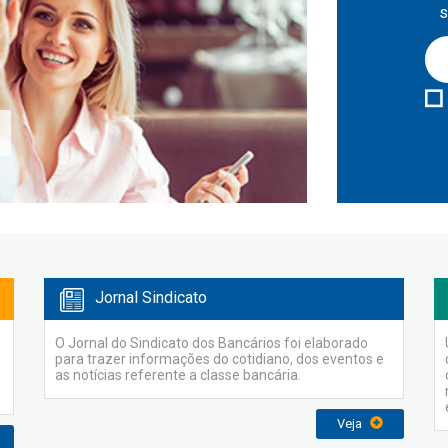
s
Jornal Sindicato
O Jornal do Sindicato dos Bancários foi elaborado
para trazer informações do cotidiano, dos eventos e
as notícias referente a classe bancária.
Veja