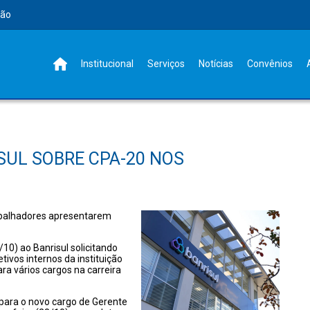
rão
Institucional
Serviços
Notícias
Convênios
SUL SOBRE CPA-20 NOS
abalhadores apresentarem
10) ao Banrisul solicitando
ivos internos da instituição
ra vários cargos na carreira
para o novo cargo de Gerente