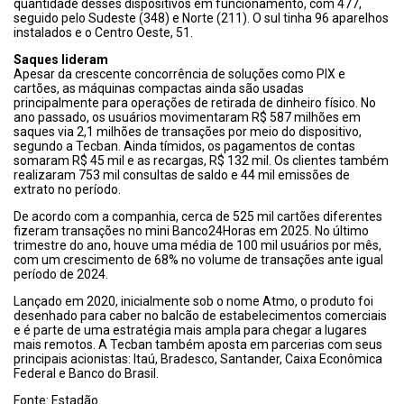
quantidade desses dispositivos em funcionamento, com 477,
seguido pelo Sudeste (348) e Norte (211). O sul tinha 96 aparelhos
instalados e o Centro Oeste, 51.
Saques lideram
Apesar da crescente concorrência de soluções como PIX e
cartões, as máquinas compactas ainda são usadas
principalmente para operações de retirada de dinheiro físico. No
ano passado, os usuários movimentaram R$ 587 milhões em
saques via 2,1 milhões de transações por meio do dispositivo,
segundo a Tecban. Ainda tímidos, os pagamentos de contas
somaram R$ 45 mil e as recargas, R$ 132 mil. Os clientes também
realizaram 753 mil consultas de saldo e 44 mil emissões de
extrato no período.
De acordo com a companhia, cerca de 525 mil cartões diferentes
fizeram transações no mini Banco24Horas em 2025. No último
trimestre do ano, houve uma média de 100 mil usuários por mês,
com um crescimento de 68% no volume de transações ante igual
período de 2024.
Lançado em 2020, inicialmente sob o nome Atmo, o produto foi
desenhado para caber no balcão de estabelecimentos comerciais
e é parte de uma estratégia mais ampla para chegar a lugares
mais remotos. A Tecban também aposta em parcerias com seus
principais acionistas: Itaú, Bradesco, Santander, Caixa Econômica
Federal e Banco do Brasil.
Fonte: Estadão