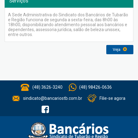
Serviços
A Sede Administrativa do Sindicato dos Bancários de Tubarão
e Região funciona de segunda a sexta-feira, das 8h00 às
18h00, disponibilizando atendimento pessoal aos bancários e
dependentes, assessoria jurídica, salão de beleza unissex,
entre outros.
Veja
(48) 3626-3240
(48) 98426-0636
sindicato@bancariostb.com.br
Filie-se agora