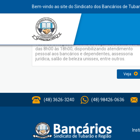
INDEX
Bem-vindo ao site do Sindicato dos Bancários de Tuba
Serviços
A Sede Administrativa do Sindicato dos Bancários de
Tubarão e Região funciona de segunda a sexta-feira,
das 8h00 às 18h00, disponibilizando atendimento
pessoal aos bancários e dependentes, assessoria
jurídica, salão de beleza unissex, entre outros.
Veja
(48) 3626-3240
(48) 98426-0636
Inst