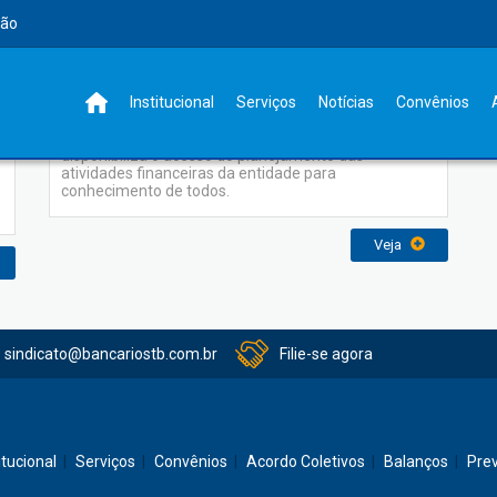
rão
Previsão Orçamentária
Institucional
Serviços
Notícias
Convênios
O Sindicato dos Bancários de Tubarão e Região
disponibiliza o acesso do planejamento das
atividades financeiras da entidade para
conhecimento de todos.
Veja
sindicato@bancariostb.com.br
Filie-se agora
itucional
Serviços
Convênios
Acordo Coletivos
Balanços
Pre