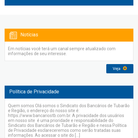
Notícias
Em notícias você terá um canal sempre atualizado com
informações de seu interesse.
Veja
Política de Privacidade
Quem somos Olá somos o Sindicato dos Bancários de Tubarão
e Região, o endereço do nosso site é:
https://www.bancariostb.com.br. A privacidade dos usuários
em nosso site é uma prioridade e responsabilidade do
Sindicato dos Bancários de Tubarão e Região e nessa Política
de Privacidade esclareceremos como serão tratadas suas
informações. Ao acessar o site do […]