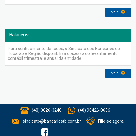
Veja
Balanços
Para conhecimento de todos, o Sindicato dos Bancários de
Tubarão e Região disponibiliza o acesso do levantamento
contábil trimestral e anual da entidade.
Veja
(48) 3626-3240
(48) 98426-0636
sindicato@bancariostb.com.br
Filie-se agora