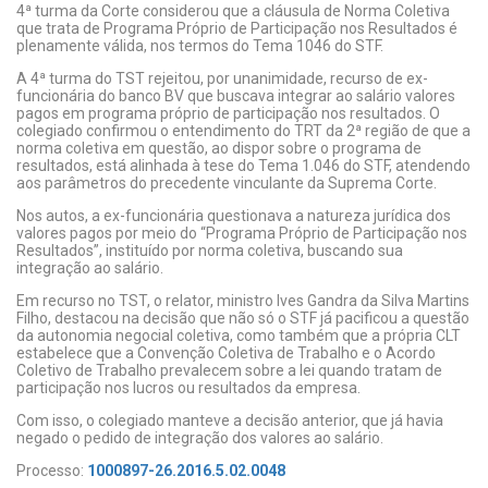
4ª turma da Corte considerou que a cláusula de Norma Coletiva
que trata de Programa Próprio de Participação nos Resultados é
plenamente válida, nos termos do Tema 1046 do STF.
A 4ª turma do TST rejeitou, por unanimidade, recurso de ex-
funcionária do banco BV que buscava integrar ao salário valores
pagos em programa próprio de participação nos resultados. O
colegiado confirmou o entendimento do TRT da 2ª região de que a
norma coletiva em questão, ao dispor sobre o programa de
resultados, está alinhada à tese do Tema 1.046 do STF, atendendo
aos parâmetros do precedente vinculante da Suprema Corte.
Nos autos, a ex-funcionária questionava a natureza jurídica dos
valores pagos por meio do “Programa Próprio de Participação nos
Resultados”, instituído por norma coletiva, buscando sua
integração ao salário.
Em recurso no TST, o relator, ministro Ives Gandra da Silva Martins
Filho, destacou na decisão que não só o STF já pacificou a questão
da autonomia negocial coletiva, como também que a própria CLT
estabelece que a Convenção Coletiva de Trabalho e o Acordo
Coletivo de Trabalho prevalecem sobre a lei quando tratam de
participação nos lucros ou resultados da empresa.
Com isso, o colegiado manteve a decisão anterior, que já havia
negado o pedido de integração dos valores ao salário.
Processo:
1000897-26.2016.5.02.0048