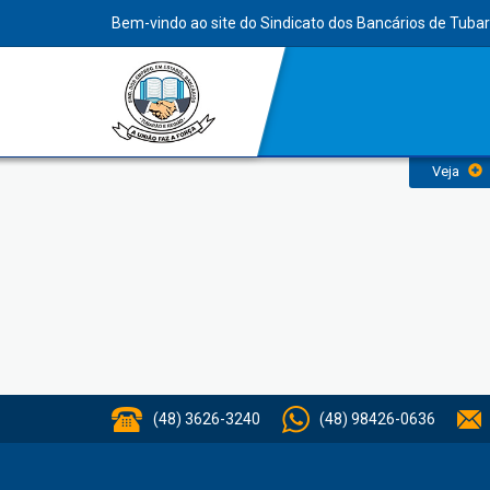
INDEX
Bem-vindo ao site do Sindicato dos Bancários de Tuba
Meus dados
Veja
(48) 3626-3240
(48) 98426-0636