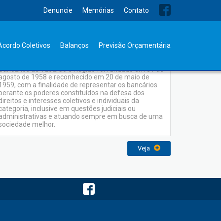
Denuncie
Memórias
Contato
Memórias
Acordo Coletivos
Balanços
Previsão Orçamentária
O Sindicato dos Empregados em Estabelecimentos
Bancários de Tubarão e Região foi fundado em 31 de
agosto de 1958 e reconhecido em 20 de maio de
1959, com a finalidade de representar os bancários
perante os poderes constituídos na defesa dos
direitos e interesses coletivos e individuais da
categoria, inclusive em questões judiciais ou
administrativas e atuando sempre em busca de uma
sociedade melhor.
Veja