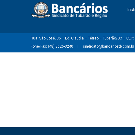
Inst
Rua: São José, 36 – Ed. Cláudia – Térreo – Tubarão/SC – CEP
Fone/Fax: (48) 3626-3240
sindicato@bancariostb.com.br