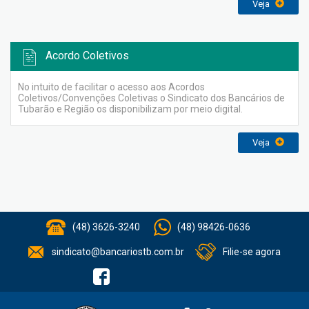
Veja
Acordo Coletivos
No intuito de facilitar o acesso aos Acordos
Coletivos/Convenções Coletivas o Sindicato dos Bancários de
Tubarão e Região os disponibilizam por meio digital.
Veja
(48) 3626-3240
(48) 98426-0636
sindicato@bancariostb.com.br
Filie-se agora