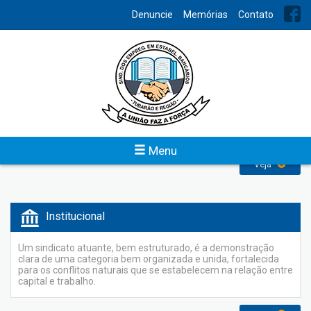
INDEX
Denuncie
Memórias
Contato
Denuncie Assédio Moral
O programa de combate ao assédio moral é uma conquista
dos trabalhadores após grande mobilização na Campanha
Nacional Unificada 2010. Trata-se de um acordo aditivo à
Convenção Coletiva de Trabalho que tem adesão voluntária
tanto dos bancos quanto dos sindicatos.
Menu
Veja
Institucional
Um sindicato atuante, bem estruturado, é a demonstração
clara de uma categoria bem organizada e unida, fortalecida
para os conflitos naturais que se estabelecem na relação entre
capital e trabalho.