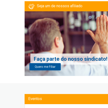
Seja um de nossos afiliado
Faça parte do nosso sindicato!
Quero me Filiar
Eventos