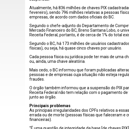
Atualmente, há 836 milhões de chaves PIX cadastradas
fevereiro), sendo 796 milhões relativas a pessoas físic
empresas, de acordo com dados oficiais do BC.
Segundo o chefe-adjunto do Departamento de Competi
Mercado Financeiro do BC, Breno Santana Lobo, o univ
Receita Federal, portanto, é de cerca de 1% do total ex
Segundo o BC, há 173 milhões de usuários cadastrado
físicas), ou seja, há quase cinco chaves por usuário.
Cada pessoa física ou jurídica pode ter mais de uma c
ou, ainda, uma chave aleatória.
Mais cedo, o BC informou que foram publicadas alter
pessoas e de empresas cuja situação não esteja regula
fraudes.
O órgão também informou que a suspensão do PIX para
Receita Federal não tem relação com o pagamento de tr
junto ao órgão.
Principais problemas
As principais irregularidades dos CPFs relativos a essa
errada ou de morte (pessoas físicas que faleceram e c
financeiras).
“É uma questão de integridade da base [de chaves PIX]