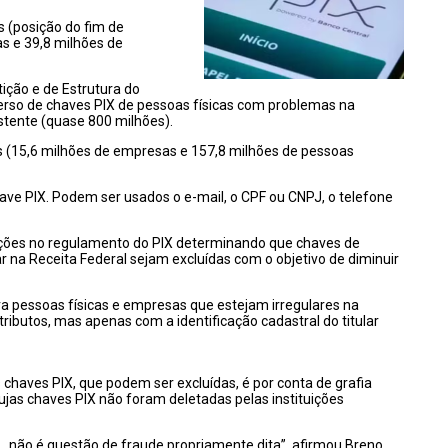
 (posição do fim de
as e 39,8 milhões de
ção e de Estrutura do
erso de chaves PIX de pessoas físicas com problemas na
istente (quase 800 milhões).
s (15,6 milhões de empresas e 157,8 milhões de pessoas
have PIX. Podem ser usados o e-mail, o CPF ou CNPJ, o telefone
ações no regulamento do PIX determinando que chaves de
r na Receita Federal sejam excluídas com o objetivo de diminuir
 pessoas físicas e empresas que estejam irregulares na
ibutos, mas apenas com a identificação cadastral do titular
s chaves PIX, que podem ser excluídas, é por conta de grafia
ujas chaves PIX não foram deletadas pelas instituições
 , não é questão de fraude propriamente dita”, afirmou Breno