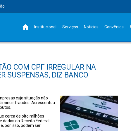
rão
Institucional
Serviços
Notícias
Convênios
STÃO COM CPF IRREGULAR NA
ER SUSPENSAS, DIZ BANCO
mpresas cuja situação não
 diminuir fraudes. Acrescentou
butos.
ue cerca de oito milhões
e dados da Receita Federal
 e, por isso, podem ser