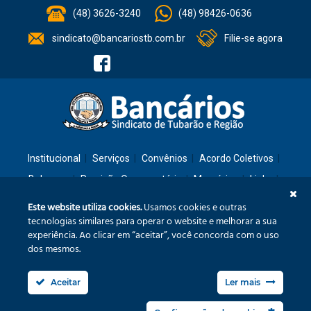
(48) 3626-3240
(48) 98426-0636
sindicato@bancariostb.com.br
Filie-se agora
Institucional
Serviços
Convênios
Acordo Coletivos
Balanços
Previsão Orçamentária
Memórias
Links
Contato
Este website utiliza cookies.
Usamos cookies e outras
tecnologias similares para operar o website e melhorar a sua
experiência. Ao clicar em “aceitar”, você concorda com o uso
Rua: São José, 36 – Ed. Cláudia – Térreo – Tubarão/SC – CEP: 88701-260
dos mesmos.
Confira no mapa
Aceitar
Ler mais
Fone/Fax: (48) 3626-3240
sindicato@bancariostb.com.br