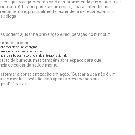
 percebe que o esgotamento está comprometendo sua saúde, suas
car ajuda. A terapia pode ser um espaço para entender as
frentamento e, principalmente, aprender a se reconectar com
sicóloga.
as podem ajudar na prevenção e recuperação do burnout:
nte seu tempo pessoal.
ara recarregar as energias.
em ajudar a aliviar o estresse.
ecarga e buscar apoio no ambiente profissional.
mpacto do burnout, mas também abre espaço para que
cia de cuidar da saúde mental.
ansformar a conscientização em ação. “Buscar ajuda não é um
saúde mental, você não está apenas preservando sua
ral”, finaliza.