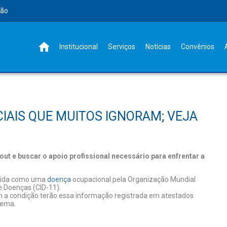
rão
Institucional
Serviços
Notícias
Convênios
IAIS QUE MUITOS IGNORAM; VEJA
ut e buscar o apoio profissional necessário para enfrentar a
ecida como uma
doença
ocupacional pela Organização Mundial
e Doenças (CID-11).
om a condição terão essa informação registrada em atestados
tema.