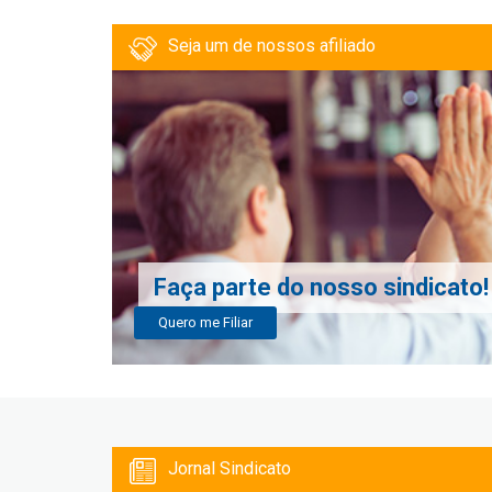
Seja um de nossos afiliado
Faça parte do nosso sindicato!
Quero me Filiar
Jornal Sindicato