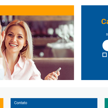
C
s
Contato