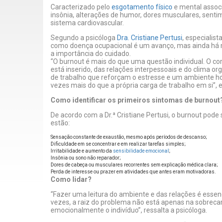
Caracterizado pelo
esgotamento físico
e mental assoc
insônia, alterações de humor, dores musculares, sent
sistema cardiovascular.
Segundo a psicóloga
Dra. Cristiane Pertusi
, especialis
como doença ocupacional é um avanço, mas ainda há mui
a importância do cuidado.
“O burnout é mais do que uma questão individual. O co
está inserido, das relações interpessoais e do clima or
de trabalho que reforçam o estresse e um ambiente ho
vezes mais do que a própria carga de trabalho em si”, ex
Como identificar os primeiros sintomas de burnout
De acordo com a Dr.ª Cristiane Pertusi, o burnout pode s
estão:
Sensação constante de exaustão, mesmo após períodos de descanso;
Dificuldade em se concentrar e em realizar tarefas simples;
Irritabilidade e aumento da
sensibilidade emocional
;
Insônia ou sono não reparador;
Dores de cabeça ou musculares recorrentes sem explicação médica clara;
Perda de interesse ou prazer em atividades que antes eram motivadoras.
Como lidar?
“Fazer uma leitura do ambiente e das relações é essen
vezes, a raiz do problema não está apenas na sobrec
emocionalmente o indivíduo”, ressalta a psicóloga.