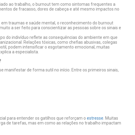
iado ao trabalho, o burnout tem como sintomas frequentes a
imentos de fracasso, dores de cabeça e até mesmo impactos no
ta em traumas e saúde mental, o reconhecimento do burnout
to a ser feito para conscientizar as pessoas sobre os sinais e
rpo do indivíduo reflete as consequências do ambiente em que
ganizacional. Relações tóxicas, como chefias abusivas, colegas
stil, podem intensificar o esgotamento emocional, muitas
plica a especialista.
?
e manifestar de forma sutil no início. Entre os primeiros sinais,
cial para entender os gatilhos que reforçam o
estresse
. Muitas
arga de tarefas, mas em como as relações no trabalho impactam