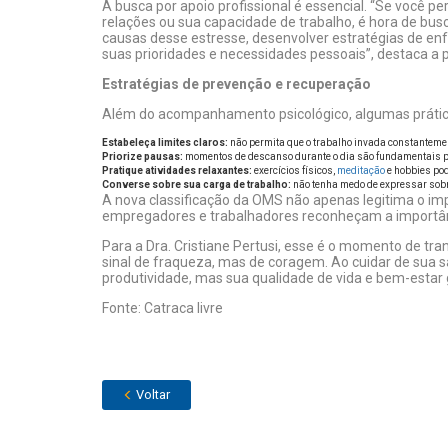
A busca por apoio profissional é essencial. “Se você
relações ou sua capacidade de trabalho, é hora de bus
causas desse estresse, desenvolver estratégias de en
suas prioridades e necessidades pessoais”, destaca a p
Estratégias de prevenção e recuperação
Além do acompanhamento psicológico, algumas prátic
Estabeleça limites claros:
não permita que o trabalho invada constanteme
Priorize pausas:
momentos de descanso durante o dia são fundamentais p
Pratique atividades relaxantes:
exercícios físicos,
meditação
e hobbies pod
Converse sobre sua carga de trabalho:
não tenha medo de expressar sobr
A nova classificação da OMS não apenas legitima o i
empregadores e trabalhadores reconheçam a importân
Para a Dra. Cristiane Pertusi, esse é o momento de tr
sinal de fraqueza, mas de coragem. Ao cuidar de sua 
produtividade, mas sua qualidade de vida e bem-estar ge
Fonte: Catraca livre
Voltar