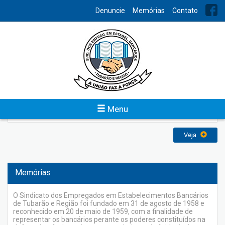
INDEX
Denuncie
Memórias
Contato
Política de Privacidade
Quem somos Olá somos o Sindicato dos Bancários de Tubarão
e Região, o endereço do nosso site é:
https://www.bancariostb.com.br. A privacidade dos usuários
em nosso site é uma prioridade e responsabilidade do
Sindicato dos Bancários de Tubarão e Região e nessa Política
de Privacidade esclareceremos como serão tratadas suas
Menu
informações. Ao acessar o site do […]
Veja
Memórias
O Sindicato dos Empregados em Estabelecimentos Bancários
de Tubarão e Região foi fundado em 31 de agosto de 1958 e
reconhecido em 20 de maio de 1959, com a finalidade de
representar os bancários perante os poderes constituídos na