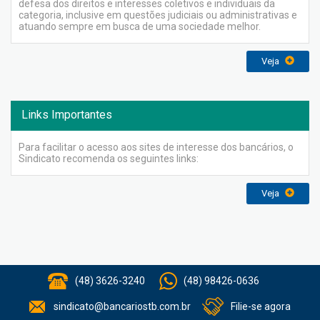
defesa dos direitos e interesses coletivos e individuais da
categoria, inclusive em questões judiciais ou administrativas e
atuando sempre em busca de uma sociedade melhor.
Veja
Links Importantes
Para facilitar o acesso aos sites de interesse dos bancários, o
Sindicato recomenda os seguintes links:
Veja
(48) 3626-3240
(48) 98426-0636
sindicato@bancariostb.com.br
Filie-se agora