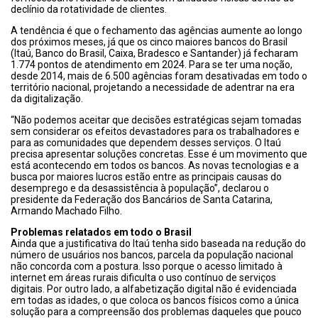
declínio da rotatividade de clientes.
A tendência é que o fechamento das agências aumente ao longo
dos próximos meses, já que os cinco maiores bancos do Brasil
(Itaú, Banco do Brasil, Caixa, Bradesco e Santander) já fecharam
1.774 pontos de atendimento em 2024. Para se ter uma noção,
desde 2014, mais de 6.500 agências foram desativadas em todo o
território nacional, projetando a necessidade de adentrar na era
da digitalização.
“Não podemos aceitar que decisões estratégicas sejam tomadas
sem considerar os efeitos devastadores para os trabalhadores e
para as comunidades que dependem desses serviços. O Itaú
precisa apresentar soluções concretas. Esse é um movimento que
está acontecendo em todos os bancos. As novas tecnologias e a
busca por maiores lucros estão entre as principais causas do
desemprego e da desassistência à população”, declarou o
presidente da Federação dos Bancários de Santa Catarina,
Armando Machado Filho.
Problemas relatados em todo o Brasil
Ainda que a justificativa do Itaú tenha sido baseada na redução do
número de usuários nos bancos, parcela da população nacional
não concorda com a postura. Isso porque o acesso limitado à
internet em áreas rurais dificulta o uso contínuo de serviços
digitais. Por outro lado, a alfabetização digital não é evidenciada
em todas as idades, o que coloca os bancos físicos como a única
solução para a compreensão dos problemas daqueles que pouco