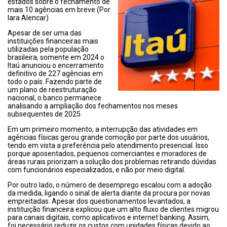
estados sobre o fechamento de
mais 10 agências em breve (Por
Iara Alencar)
Apesar de ser uma das
instituições financeiras mais
utilizadas pela população
brasileira, somente em 2024 o
Itaú anunciou o encerramento
definitivo de 227 agências em
todo o país. Fazendo parte de
um plano de reestruturação
nacional, o banco permanece
analisando a ampliação dos fechamentos nos meses
subsequentes de 2025.
Em um primeiro momento, a interrupção das atividades em
agências físicas gerou grande comoção por parte dos usuários,
tendo em vista a preferência pelo atendimento presencial. Isso
porque aposentados, pequenos comerciantes e moradores de
áreas rurais priorizam a solução dos problemas retirando dúvidas
com funcionários especializados, e não por meio digital.
Por outro lado, o número de desemprego escalou com a adoção
da medida, ligando o sinal de alerta diante da procura por novas
empreitadas. Apesar dos questionamentos levantados, a
instituição financeira explicou que um alto fluxo de clientes migrou
para canais digitais, como aplicativos e internet banking. Assim,
foi necessário reduzir os custos com unidades físicas devido ao