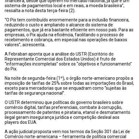
financeira, desde que operem no mercado nacional, já que é um
sistema de pagamentos local e em reais, a moeda brasileira”,
ressalta a nota desta terça-feira (2).
“O Pix tem contribuído enormemente para a inclusão financeira,
reduzindo o custo e ampliando o alcance do sistema de
pagamentos, que já era bastante eficiente em nosso país. Para as
empresas, o Pix ajuda na eficiência, facilitando o processo de
recebimento e cobrança, em especial nas operações de baixos
valores”, acrescenta.
A Febraban aponta que a análise do USTR (Escritório do
Representante Comercial dos Estados Unidos) é fruto de
“informações incompletas” sobre os “objetivos e funcionamento”
do Pix.
Na noite de segunda-feira (1º), o órgão norte-americano propôs a
imposição de tarifas de 25% sobre todas as importações do Brasil,
exceto para mercadorias que se enquadram como “sujeitas às
tarifas de segurança nacional”.
O USTR determinou que políticas do governo brasileiro sobre
comércio digital, tarifas preferenciais, combate à corrupção,
processamento de patentes e pirataria, etanol e desmatamento
ilegal geram insegurança jurídica e competição desleal aos
players dos EUA.
A ação judicial proposta vem nos termos da Seção 301 da Lei de
Comércio norte-americana – ferramenta de política comercial