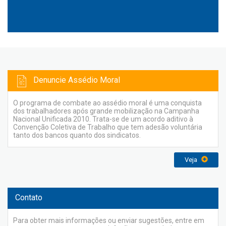
Denuncie Assédio Moral
O programa de combate ao assédio moral é uma conquista
dos trabalhadores após grande mobilização na Campanha
Nacional Unificada 2010. Trata-se de um acordo aditivo à
Convenção Coletiva de Trabalho que tem adesão voluntária
tanto dos bancos quanto dos sindicatos.
Veja
Contato
Para obter mais informações ou enviar sugestões, entre em