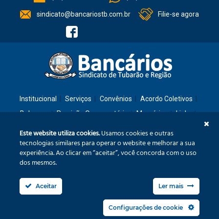
sindicato@bancariostb.com.br
Filie-se agora
Institucional
Serviços
Convênios
Acordo Coletivos
Balanços
Previsão Orçamentária
Memórias
Links
Contato
Este website utiliza cookies.
Usamos cookies e outras
tecnologias similares para operar o website e melhorar a sua
experiência. Ao clicar em “aceitar”, você concorda com o uso
Rua: São José, 36 – Ed. Cláudia – Térreo – Tubarão/SC – CEP: 88701-260
dos mesmos.
Confira no mapa
Aceitar
Ler mais
Fone/Fax: (48) 3626-3240
sindicato@bancariostb.com.br
Configurações de cookie
Política de Privacidade