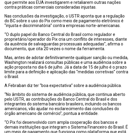
que permite aos EUA investigarem e retaliarem outras nações
contra práticas comerciais consideradas injustas.
Nas conclusões da investigação, o USTR aponta que a regulação
do BC sobre o uso do Pix como meio de pagamento eletrônico é
“injusta e discriminatória” contra empresas norte-americanas.
“O duplo papel do Banco Central do Brasil como regulador e
proprietário/operador do Pix cria um conflito de interesses, diante
da ausência de salvaguardas processuais adequadas”, afirma o
documento, que cita 20 vezes o nome da ferramenta.
Mas, antes de adotar definitivamente qualquer sanção ou medida,
Washington realizará consultas públicas e uma audiência sobre a
ação proposta no dia 6 de julho. Já a data de 15 de julho é o prazo
limite para a definição e aplicação das “medidas corretivas” contra
o Brasil.
A Febraban diz ter “boa expectativa” sobre a audiência pública.
“No âmbito do sistema de audiência pública, que continua aberto
pelo USTR, as contribuições do Banco Central do Brasil e dos
integrantes do sistema bancário brasileiro, incluindo os bancos
americanos, vão ajudar no esclarecimento das conclusões do
órgão americano de comércio”, pontua a entidade.
“O Pix foi desenvolvido com ampla cooperação dos bancos e
demais instituições que integram o Sistema Financeiro do Brasil. É
um meio de pagamento que funciona como plataforma que está