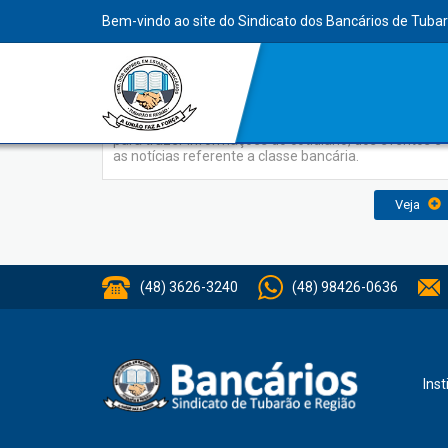
INDEX
Bem-vindo ao site do Sindicato dos Bancários de Tuba
Jornal Sindicato
O Jornal do Sindicato dos Bancários foi elaborado
para trazer informações do cotidiano, dos eventos e
as notícias referente a classe bancária.
Veja
(48) 3626-3240
(48) 98426-0636
Inst