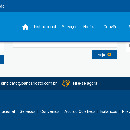
rão
Notícias
Institucional
Serviços
Notícias
Convênios
Em notícias você terá um canal sempre atualizado
com informações de seu interesse.
Veja
sindicato@bancariostb.com.br
Filie-se agora
itucional
Serviços
Convênios
Acordo Coletivos
Balanços
Pre