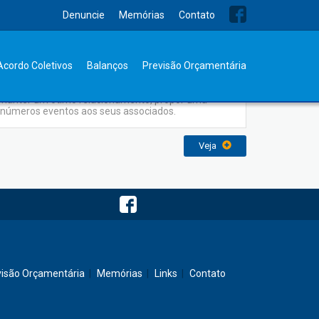
Denuncie
Memórias
Contato
Eventos
Acordo Coletivos
Balanços
Previsão Orçamentária
O Sindicato dos Bancários sempre empenhado em
manter um ótimo relacionamento, propor uma
inúmeros eventos aos seus associados.
Veja
visão Orçamentária
Memórias
Links
Contato