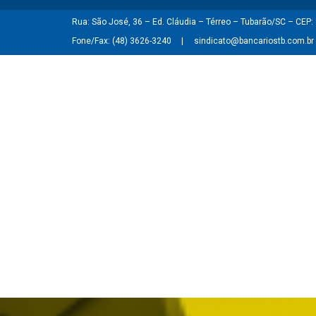
Rua: São José, 36 – Ed. Cláudia – Térreo – Tubarão/SC – CEP
Fone/Fax: (48) 3626-3240
sindicato@bancariostb.com.br