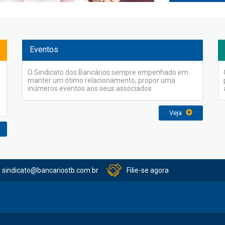
Eventos
O Sindicato dos Bancários sempre empenhado em
manter um ótimo relacionamento, propor uma
inúmeros eventos aos seus associados.
Veja
sindicato@bancariostb.com.br
Filie-se agora
itucional
Serviços
Convênios
Acordo Coletivos
Balanços
Pre