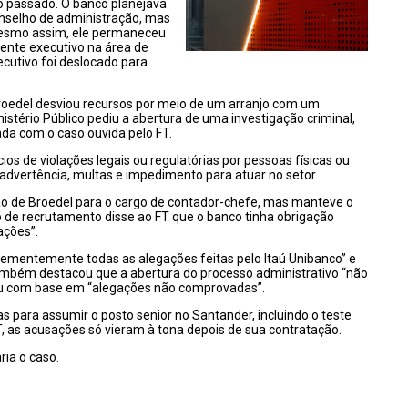
no passado. O banco planejava
onselho de administração, mas
Mesmo assim, ele permaneceu
dente executivo na área de
ecutivo foi deslocado para
Broedel desviou recursos por meio de um arranjo com um
stério Público pediu a abertura de uma investigação criminal,
a com o caso ouvida pelo FT.
os de violações legais ou regulatórias por pessoas físicas ou
m advertência, multas e impedimento para atuar no setor.
ão de Broedel para o cargo de contador-chefe, mas manteve o
 de recrutamento disse ao FT que o banco tinha obrigação
ações”.
eementemente todas as alegações feitas pelo Itaú Unibanco” e
mbém destacou que a abertura do processo administrativo “não
giu com base em “alegações não comprovadas”.
s para assumir o posto senior no Santander, incluindo o teste
, as acusações só vieram à tona depois de sua contratação.
ia o caso.