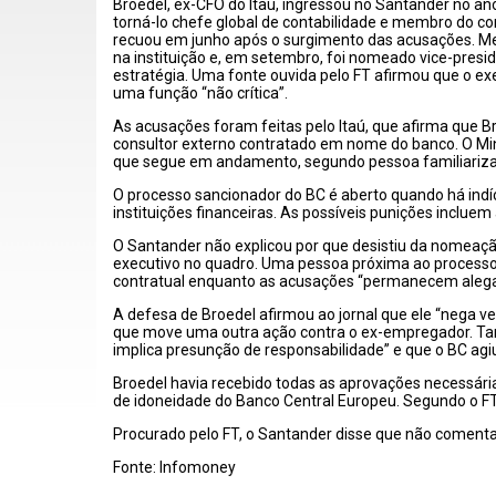
Broedel, ex-CFO do Itaú, ingressou no Santander no a
torná-lo chefe global de contabilidade e membro do c
recuou em junho após o surgimento das acusações. 
na instituição e, em setembro, foi nomeado vice-presi
estratégia. Uma fonte ouvida pelo FT afirmou que o ex
uma função “não crítica”.
As acusações foram feitas pelo Itaú, que afirma que 
consultor externo contratado em nome do banco. O Mini
que segue em andamento, segundo pessoa familiarizad
O processo sancionador do BC é aberto quando há indíci
instituições financeiras. As possíveis punições inclue
O Santander não explicou por que desistiu da nomeaç
executivo no quadro. Uma pessoa próxima ao processo
contratual enquanto as acusações “permanecem aleg
A defesa de Broedel afirmou ao jornal que ele “nega v
que move uma outra ação contra o ex-empregador. Ta
implica presunção de responsabilidade” e que o BC a
Broedel havia recebido todas as aprovações necessária
de idoneidade do Banco Central Europeu. Segundo o FT
Procurado pelo FT, o Santander disse que não comentar
Fonte: Infomoney