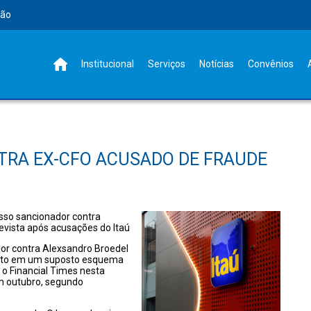
rão
Institucional
Serviços
Notícias
Convênios
TRA EX-CFO ACUSADO DE FRAUDE
esso sancionador contra
evista após acusações do Itaú
dor contra Alexsandro Broedel
ento em um suposto esquema
 o Financial Times nesta
em outubro, segundo