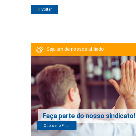
Voltar
Seja um de nossos afiliado
Faça parte do nosso sindicato!
Quero me Filiar