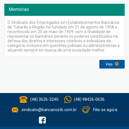
Memórias
O Sindicato dos Empregados em Estabelecimentos Bancários
de Tubarão e Região foi fundado em 31 de agosto de 1958 e
reconhecido em 20 de maio de 1959, com a finalidade de
representar os bancários perante os poderes constituídos na
defesa dos direitos e interesses coletivos e individuais da
categoria, inclusive em questões judiciais ou administrativas e
atuando sempre em busca de uma sociedade melhor.
Veja
(48) 3626-3240
(48) 98426-0636
sindicato@bancariostb.com.br
Filie-se agora