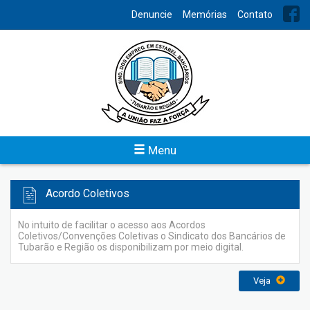
INDEX
Denuncie
Memórias
Contato
Previsão Orçamentária
O Sindicato dos Bancários de Tubarão e Região disponibiliza o
acesso do planejamento das atividades financeiras da
entidade para conhecimento de todos.
Veja
Menu
Acordo Coletivos
No intuito de facilitar o acesso aos Acordos
Coletivos/Convenções Coletivas o Sindicato dos Bancários de
Tubarão e Região os disponibilizam por meio digital.
Veja