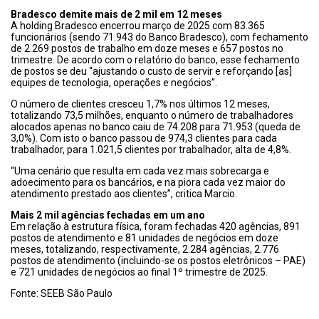
Bradesco demite mais de 2 mil em 12 meses
A holding Bradesco encerrou março de 2025 com 83.365
funcionários (sendo 71.943 do Banco Bradesco), com fechamento
de 2.269 postos de trabalho em doze meses e 657 postos no
trimestre. De acordo com o relatório do banco, esse fechamento
de postos se deu “ajustando o custo de servir e reforçando [as]
equipes de tecnologia, operações e negócios”.
O número de clientes cresceu 1,7% nos últimos 12 meses,
totalizando 73,5 milhões, enquanto o número de trabalhadores
alocados apenas no banco caiu de 74.208 para 71.953 (queda de
3,0%). Com isto o banco passou de 974,3 clientes para cada
trabalhador, para 1.021,5 clientes por trabalhador, alta de 4,8%.
“Uma cenário que resulta em cada vez mais sobrecarga e
adoecimento para os bancários, e na piora cada vez maior do
atendimento prestado aos clientes”, critica Marcio.
Mais 2 mil agências fechadas em um ano
Em relação à estrutura física, foram fechadas 420 agências, 891
postos de atendimento e 81 unidades de negócios em doze
meses, totalizando, respectivamente, 2.284 agências, 2.776
postos de atendimento (incluindo-se os postos eletrônicos – PAE)
e 721 unidades de negócios ao final 1º trimestre de 2025.
Fonte: SEEB São Paulo