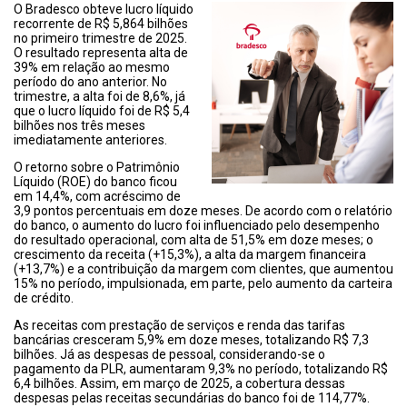
O Bradesco obteve lucro líquido
recorrente de R$ 5,864 bilhões
no primeiro trimestre de 2025.
O resultado representa alta de
39% em relação ao mesmo
período do ano anterior. No
trimestre, a alta foi de 8,6%, já
que o lucro líquido foi de R$ 5,4
bilhões nos três meses
imediatamente anteriores.
O retorno sobre o Patrimônio
Líquido (ROE) do banco ficou
em 14,4%, com acréscimo de
3,9 pontos percentuais em doze meses. De acordo com o relatório
do banco, o aumento do lucro foi influenciado pelo desempenho
do resultado operacional, com alta de 51,5% em doze meses; o
crescimento da receita (+15,3%), a alta da margem financeira
(+13,7%) e a contribuição da margem com clientes, que aumentou
15% no período, impulsionada, em parte, pelo aumento da carteira
de crédito.
As receitas com prestação de serviços e renda das tarifas
bancárias cresceram 5,9% em doze meses, totalizando R$ 7,3
bilhões. Já as despesas de pessoal, considerando-se o
pagamento da PLR, aumentaram 9,3% no período, totalizando R$
6,4 bilhões. Assim, em março de 2025, a cobertura dessas
despesas pelas receitas secundárias do banco foi de 114,77%.