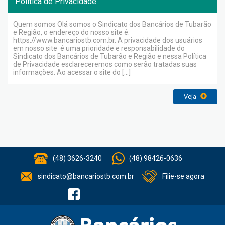
Política de Privacidade
Quem somos Olá somos o Sindicato dos Bancários de Tubarão
e Região, o endereço do nosso site é:
https://www.bancariostb.com.br. A privacidade dos usuários
em nosso site é uma prioridade e responsabilidade do
Sindicato dos Bancários de Tubarão e Região e nessa Política
de Privacidade esclareceremos como serão tratadas suas
informações. Ao acessar o site do […]
Veja
(48) 3626-3240
(48) 98426-0636
sindicato@bancariostb.com.br
Filie-se agora