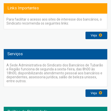
Links Importantes
Para facilitar o acesso aos sites de interesse dos bancários, o
Sindicato recomenda os seguintes links:
Veja
Serviços
A Sede Administrativa do Sindicato dos Bancários de Tubarão
e Região funciona de segunda a sexta-feira, das 8h00 às
18h00, disponibilizando atendimento pessoal aos bancários e
dependentes, assessoria jurídica, salão de beleza unissex,
entre outros.
Veja