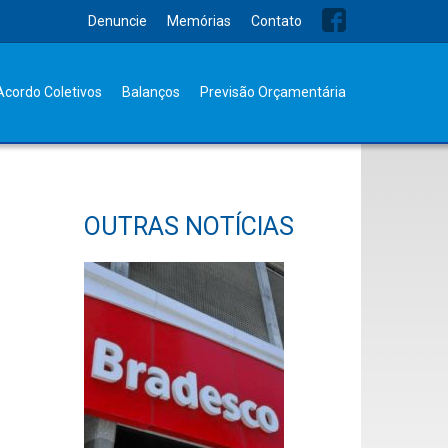
Denuncie
Memórias
Contato
Acordo Coletivos
Balanços
Previsão Orçamentária
OUTRAS NOTÍCIAS