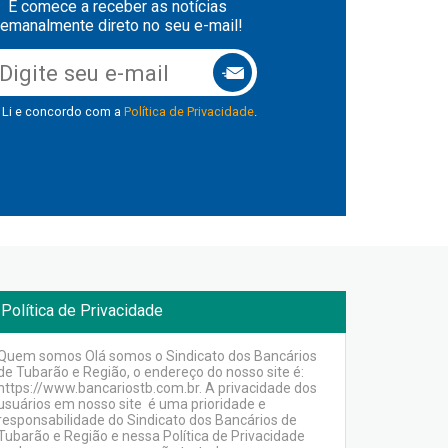
E comece a receber as notícias
emanalmente direto no seu e-mail!
Li e concordo com a
Política de Privacidade
.
Política de Privacidade
Quem somos Olá somos o Sindicato dos Bancários
de Tubarão e Região, o endereço do nosso site é:
https://www.bancariostb.com.br. A privacidade dos
usuários em nosso site é uma prioridade e
responsabilidade do Sindicato dos Bancários de
Tubarão e Região e nessa Política de Privacidade