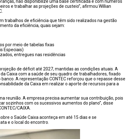
ranças, não disponibilize uma base certificada e com números
ros e trabalhar as projeções de custeio”, afirmou Willian
C.
 trabalhos de eficiência que têm sido realizados na gestão
mento da eficiência, quais sejam:
s por meio de tabelas fixas
s Especiais)
zados, entregues nas residências
ojeção de déficit até 2027, mantidas as condições atuais. A
da Caixa com a saúde de seu quadro de trabalhadores, fixado
o banco. A representação CONTEC reforçou que o repasse desse
nsabilidade da Caixa em realizar o aporte de recursos para a
a reunião. A empresa precisa aumentar sua contribuição, pois
r sozinhos com os sucessivos aumentos do plano”, disse
o CONTEC/CAIXA.
obre o Saúde Caixa aconteça em até 15 dias e se
ta e o local do encontro.