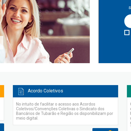
s
Acordo Coletivos
No intuito de facilitar o acesso aos Acordos
Coletivos/Convenções Coletivas o Sindicato dos
Bancários de Tubarão e Região os disponibilizam por
meio digital.