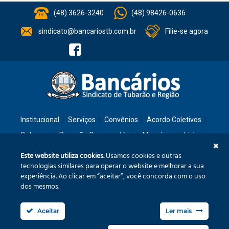
(48) 3626-3240
(48) 98426-0636
sindicato@bancariostb.com.br
Filie-se agora
Institucional
Serviços
Convênios
Acordo Coletivos
Balanços
Previsão Orçamentária
Memórias
Links
Contato
Este website utiliza cookies.
Usamos cookies e outras
tecnologias similares para operar o website e melhorar a sua
experiência. Ao clicar em “aceitar”, você concorda com o uso
Rua: São José, 36 – Ed. Cláudia – Térreo – Tubarão/SC – CEP: 88701-260
dos mesmos.
Confira no mapa
Aceitar
Ler mais
Fone/Fax: (48) 3626-3240
sindicato@bancariostb.com.br