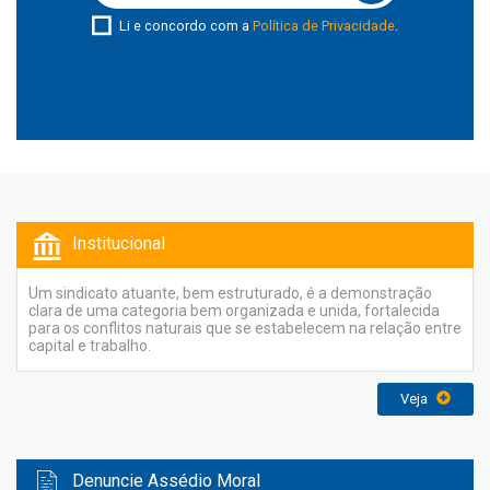
Li e concordo com a
Política de Privacidade
.
Institucional
Um sindicato atuante, bem estruturado, é a demonstração
clara de uma categoria bem organizada e unida, fortalecida
para os conflitos naturais que se estabelecem na relação entre
capital e trabalho.
Veja
Denuncie Assédio Moral