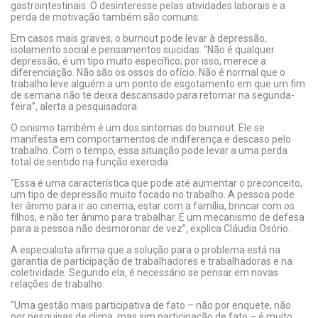
gastrointestinais. O desinteresse pelas atividades laborais e a
perda de motivação também são comuns.
Em casos mais graves, o burnout pode levar à depressão,
isolamento social e pensamentos suicidas. “Não é qualquer
depressão, é um tipo muito específico; por isso, merece a
diferenciação. Não são os ossos do ofício. Não é normal que o
trabalho leve alguém a um ponto de esgotamento em que um fim
de semana não te deixa descansado para retomar na segunda-
feira”, alerta a pesquisadora.
O cinismo também é um dos sintomas do burnout. Ele se
manifesta em comportamentos de indiferença e descaso pelo
trabalho. Com o tempo, essa situação pode levar a uma perda
total de sentido na função exercida.
“Essa é uma característica que pode até aumentar o preconceito,
um tipo de depressão muito focado no trabalho. A pessoa pode
ter ânimo para ir ao cinema, estar com a família, brincar com os
filhos, e não ter ânimo para trabalhar. É um mecanismo de defesa
para a pessoa não desmoronar de vez”, explica Cláudia Osório.
A especialista afirma que a solução para o problema está na
garantia de participação de trabalhadores e trabalhadoras e na
coletividade. Segundo ela, é necessário se pensar em novas
relações de trabalho.
“Uma gestão mais participativa de fato – não por enquete, não
por pesquisas de clima, mas sim participação de fato – é muito