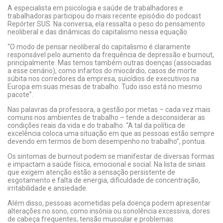
A especialista em psicologia e saúde de trabalhadores e
trabalhadoras participou do mais recente episódio do podcast
Repórter SUS. Na conversa, ela ressalta o peso do pensamento
neoliberal e das dinâmicas do capitalismo nessa equação.
“O modo de pensar neoliberal do capitalismo é claramente
responsável pelo aumento da frequência de depressão e burnout,
principalmente. Mas temos também outras doenças (associadas
a esse cenário), como infartos do miocárdio, casos de morte
súbita nos corredores da empresa, suicídios de executivos na
Europa em suas mesas de trabalho. Tudo isso está no mesmo
pacote”.
Nas palavras da professora, a gestão por metas – cada vez mais
comuns nos ambientes de trabalho – tende a desconsiderar as
condições reais da vida e do trabalho. “A tal da política de
excelência coloca uma situação em que as pessoas estão sempre
devendo em termos de bom desempenho no trabalho”, pontua.
Os sintomas de burnout podem se manifestar de diversas formas
e impactam a saúde física, emocional e social. Na lista de sinais
que exigem atenção estão a sensação persistente de
esgotamento e falta de energia, dificuldade de concentração,
irritabilidade e ansiedade.
Além disso, pessoas acometidas pela doença podem apresentar
alterações no sono, como insônia ou sonolência excessiva, dores
de cabeça frequentes, tensão muscular e problemas