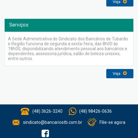
Veja
Serviços
A Sede Administrativa do Sindicato dos Bancários de Tubarão
e Região funciona de segunda a sexta-feira, das 8h00 às
18h00, disponibilizando atendimento pessoal aos bancários e
dependentes, assessoria jurídica, salão de beleza unissex,
entre outros.
Veja
(48) 3626-3240
(48) 98426-0636
sindicato@bancariostb.com.br
Filie-se agora