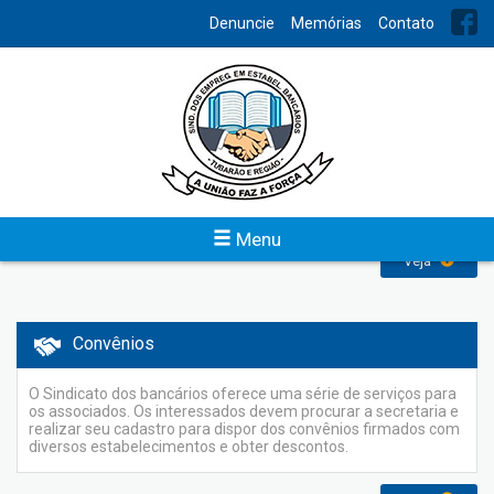
INDEX
Denuncie
Memórias
Contato
Denuncie Assédio Moral
O programa de combate ao assédio moral é uma conquista
dos trabalhadores após grande mobilização na Campanha
Nacional Unificada 2010. Trata-se de um acordo aditivo à
Convenção Coletiva de Trabalho que tem adesão voluntária
tanto dos bancos quanto dos sindicatos.
Menu
Veja
Convênios
O Sindicato dos bancários oferece uma série de serviços para
os associados. Os interessados devem procurar a secretaria e
realizar seu cadastro para dispor dos convênios firmados com
diversos estabelecimentos e obter descontos.