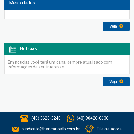
Meus dados
Veja
Notícias
Em notícias você terá um canal sempre atualizado com
informações de seu interesse.
Veja
(48) 3626-3240
(48) 98426-0636
sindicato@bancariostb.com.br
Filie-se agora