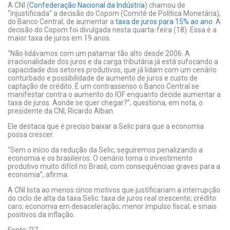
A CNI (
Confederação Nacional da Indústria
) chamou de
“injustificada” a decisão do Copom (Comitê de Política Monetária),
do Banco Central, de aumentar a
taxa de juros para 15% ao ano
. A
decisão do Copom foi divulgada nesta quarta-feira (18). Essa é a
maior taxa de juros em 19 anos.
“Não lidávamos com um patamar tão alto desde 2006. A
irracionalidade dos juros e da carga tributária já está sufocando a
capacidade dos setores produtivos, que já lidam com um cenário
conturbado e possibilidade de aumento de juros e custo de
captação de crédito. É um contrassenso o Banco Central se
manifestar contra o aumento do IOF enquanto decide aumentar a
taxa de juros. Aonde se quer chegar?”, questiona, em nota, o
presidente da CNI, Ricardo Alban.
Ele destaca que é preciso baixar a Selic para que a economia
possa crescer.
“Sem o início da redução da Selic, seguiremos penalizando a
economia e os brasileiros. O cenário torna o investimento
produtivo muito difícil no Brasil, com consequências graves para a
economia”, afirma.
A CNI lista ao menos cinco motivos que justificariam a interrupção
do ciclo de alta da taxa Selic: taxa de juros real crescente; crédito
caro; economia em desaceleração; menor impulso fiscal; e sinais
positivos da inflação.