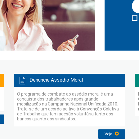
Denuncie Assédio Moral
O programa de combate ao assédio moral é uma
conquista dos trabalhadores após grande
mobilização na Campanha Nacional Unificada 2010.
Trata-se de um acordo aditivo à Convenção Coletiva
de Trabalho que tem adesão voluntária tanto dos
bancos quanto dos sindicatos.
Veja