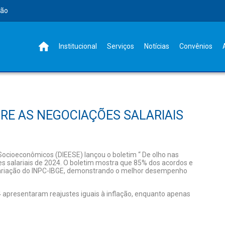
rão
Institucional
Serviços
Notícias
Convênios
BRE AS NEGOCIAÇÕES SALARIAIS
 Socioeconômicos (DIEESE) lançou o boletim “ De olho nas
s salariais de 2024. O boletim mostra que 85% dos acordos e
 variação do INPC-IBGE, demonstrando o melhor desempenho
 apresentaram reajustes iguais à inflação, enquanto apenas