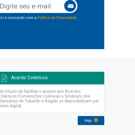
Li e concordo com a
Política de Privacidade
.
Acordo Coletivos
No intuito de facilitar o acesso aos Acordos
Coletivos/Convenções Coletivas o Sindicato dos
Bancários de Tubarão e Região os disponibilizam por
meio digital.
Veja