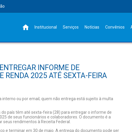
rão
Institucional
Serviços
Notícias
Convênios
ENTREGAR INFORME DE
 RENDA 2025 ATÉ SEXTA-FEIRA
 interno ou por email; quem não entrega está sujeito à multa
s do país têm até sexta-feira (28) para entregar o informe de
025 de seus funcionários e colaboradores. O documento é a
ar seus rendimentos à Receita Federal.
rço e terminar em 30 de maio. A entrega do documento pode ser