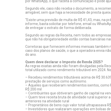
por WhatsApp, o que facilita a comunicação e pode aj
Segundo ele, caso não receba o documento, a recome
amigável, sem que haja a necessidade de presta queixa
“Existe uma previsão de multa de R$ 41,43, mas, na prá
informe, basta solicitar por telefone, email ou WhatsA
de entregar o extrato de forma deliberada.
Segundo as regras da Receita, nem todos as empresas 
que não há obrigatoriedade estão contas bancárias na
Corretoras que fornecem informes mensais também não
caso dos planos de saúde, o que a operadora envia 
do ano.
Quem deve declarar o Imposto de Renda 2025?
As regras exatas ainda não foram divulgadas pela Rec
total utilizado como rendimento tributável em 2024. N
– Recebeu rendimentos tributáveis acima de R$ 30.639,
prestação de serviços como autônomo.
– Aqueles que receberam rendimentos isentos, como FG
R$ 200 mil
– Contribuintes que obtiveram ganho de capital na venda
– Quem teve receita bruta de atividade rural superior
anteriores na atividade rural
– Proprietários de bens cujo valor total ultrapassava
– Investidores que realizaram operações em bolsas de 