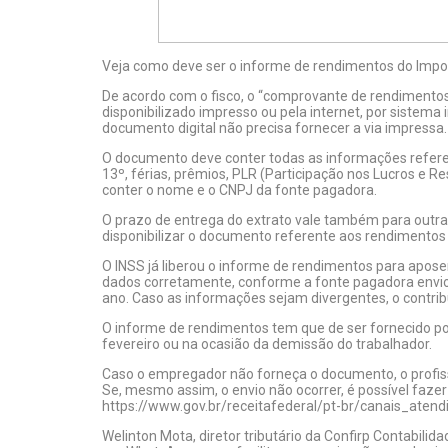
Veja como deve ser o informe de rendimentos do Imp
De acordo com o fisco, o “comprovante de rendimentos
disponibilizado impresso ou pela internet, por sistema
documento digital não precisa fornecer a via impressa.
O documento deve conter todas as informações refere
13º, férias, prêmios, PLR (Participação nos Lucros e 
conter o nome e o CNPJ da fonte pagadora.
O prazo de entrega do extrato vale também para outra
disponibilizar o documento referente aos rendimentos d
O INSS já liberou o informe de rendimentos para apose
dados corretamente, conforme a fonte pagadora enviou 
ano. Caso as informações sejam divergentes, o contribu
O informe de rendimentos tem que de ser fornecido po
fevereiro ou na ocasião da demissão do trabalhador.
Caso o empregador não forneça o documento, o profiss
Se, mesmo assim, o envio não ocorrer, é possível fazer
https://www.gov.br/receitafederal/pt-br/canais_atend
Welinton Mota, diretor tributário da Confirp Contabil