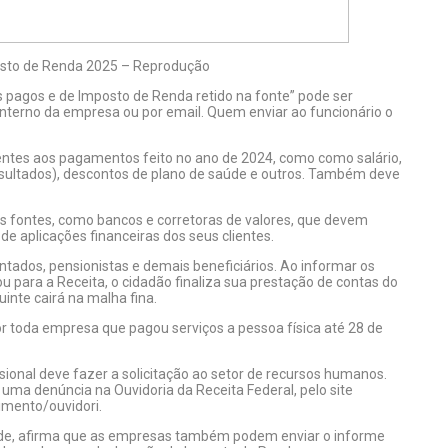
osto de Renda 2025 – Reprodução
 pagos e de Imposto de Renda retido na fonte” pode ser
 interno da empresa ou por email. Quem enviar ao funcionário o
ntes aos pagamentos feito no ano de 2024, como como salário,
Resultados), descontos de plano de saúde e outros. Também deve
s fontes, como bancos e corretoras de valores, que devem
e aplicações financeiras dos seus clientes.
ntados, pensionistas e demais beneficiários. Ao informar os
para a Receita, o cidadão finaliza sua prestação de contas do
inte cairá na malha fina.
r toda empresa que pagou serviços a pessoa física até 28 de
ional deve fazer a solicitação ao setor de recursos humanos.
 uma denúncia na Ouvidoria da Receita Federal, pelo site
imento/ouvidori.
idade, afirma que as empresas também podem enviar o informe