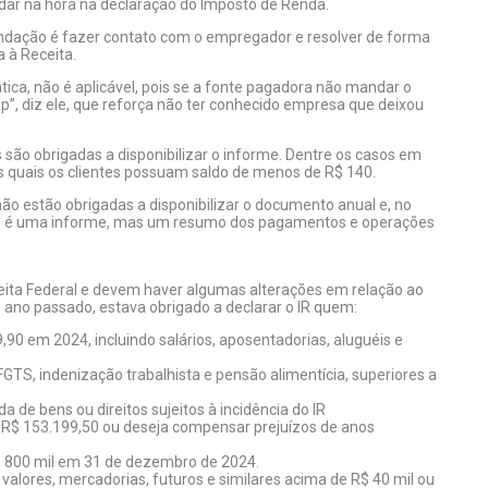
udar na hora na declaração do Imposto de Renda.
ndação é fazer contato com o empregador e resolver de forma
 à Receita.
tica, não é aplicável, pois se a fonte pagadora não mandar o
pp”, diz ele, que reforça não ter conhecido empresa que deixou
são obrigadas a disponibilizar o informe. Dentre os casos em
s quais os clientes possuam saldo de menos de R$ 140.
 estão obrigadas a disponibilizar o documento anual e, no
não é uma informe, mas um resumo dos pagamentos e operações
eita Federal e devem haver algumas alterações em relação ao
o ano passado, estava obrigado a declarar o IR quem:
90 em 2024, incluindo salários, aposentadorias, aluguéis e
TS, indenização trabalhista e pensão alimentícia, superiores a
 de bens ou direitos sujeitos à incidência do IR
 a R$ 153.199,50 ou deseja compensar prejuízos de anos
 R$ 800 mil em 31 de dezembro de 2024.
valores, mercadorias, futuros e similares acima de R$ 40 mil ou