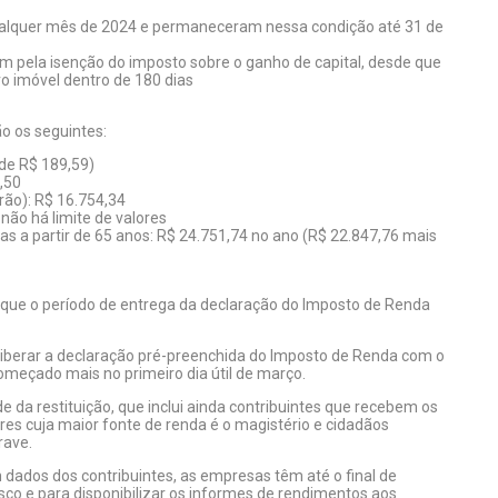
ualquer mês de 2024 e permaneceram nessa condição até 31 de
m pela isenção do imposto sobre o ganho de capital, desde que
ro imóvel dentro de 180 dias
o os seguintes:
de R$ 189,59)
,50
rão): R$ 16.754,34
ão há limite de valores
as a partir de 65 anos: R$ 24.751,74 no ano (R$ 22.847,76 mais
 que o período de entrega da declaração do Imposto de Renda
 liberar a declaração pré-preenchida do Imposto de Renda com o
omeçado mais no primeiro dia útil de março.
e da restituição, que inclui ainda contribuintes que recebem os
ores cuja maior fonte de renda é o magistério e cidadãos
rave.
ados dos contribuintes, as empresas têm até o final de
sco e para disponibilizar os informes de rendimentos aos