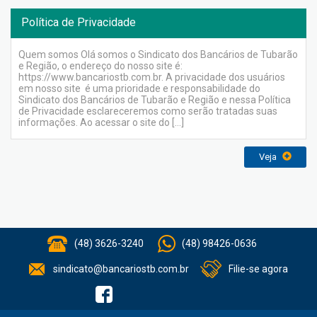
Política de Privacidade
Quem somos Olá somos o Sindicato dos Bancários de Tubarão
e Região, o endereço do nosso site é:
https://www.bancariostb.com.br. A privacidade dos usuários
em nosso site é uma prioridade e responsabilidade do
Sindicato dos Bancários de Tubarão e Região e nessa Política
de Privacidade esclareceremos como serão tratadas suas
informações. Ao acessar o site do […]
Veja
(48) 3626-3240
(48) 98426-0636
sindicato@bancariostb.com.br
Filie-se agora